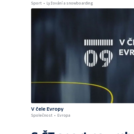
Sport
Lyžování a snowboarding
V čele Evropy
Společnost
Evropa