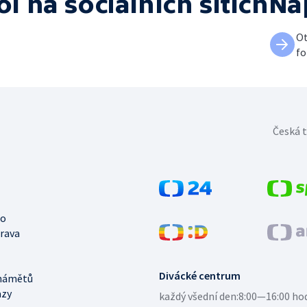
ol
na sociálních sítích
Na
Ot
fo
Česká t
no
trava
Divácké centrum
námětů
azy
každý všední den:
8:00—16:00 ho