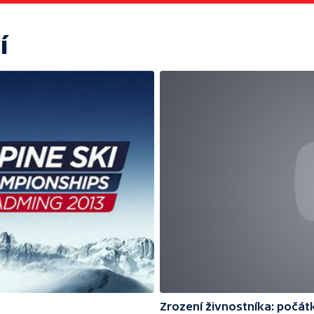
í
Zrození živnostníka: počátk