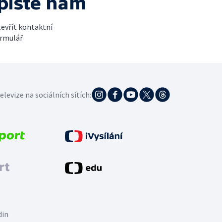
pište nám
evřít kontaktní
rmulář
elevize na sociálních sítích:
din