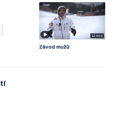
w
12 min
Závod mužů
tí