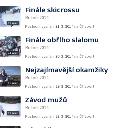
Finále skicrossu
Ročník 2014
12 min
Poslední vysílání
31. 3. 2014
na ČT sport
Finále obřího slalomu
Ročník 2014
24 min
Poslední vysílání
30. 3. 2014
na ČT sport
Nejzajímavější okamžiky
Ročník 2014
19 min
Poslední vysílání
29. 3. 2014
na ČT sport
Závod mužů
Ročník 2014
12 min
Poslední vysílání
28. 3. 2014
na ČT sport