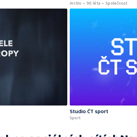
Archiv
90. léta
Společnost
Studio ČT sport
Sport