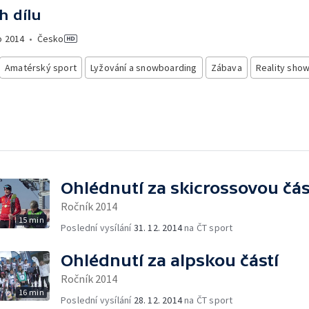
h dílu
o
2014
•
Česko
Amatérský sport
Lyžování a snowboarding
Zábava
Reality sho
Ohlédnutí za skicrossovou čás
Ročník 2014
15 min
Poslední vysílání
31. 12. 2014
na ČT sport
Ohlédnutí za alpskou částí
Ročník 2014
16 min
Poslední vysílání
28. 12. 2014
na ČT sport