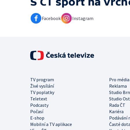
S ČT sport na vrch
Facebook
Instagram
TV program
Pro média
Živé vysílání
Reklama
TV poplatky
Studio Br
Teletext
Studio Os
Podcasty
Rada ČT
Počasí
Kariéra
E-shop
Podávání 
Mobilní a TV aplikace
Časté dot