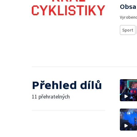
Obsa
Vyroben
Sport
Přehled dílů
11 přehratelných