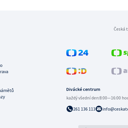
Česká t
no
trava
Divácké centrum
námětů
azy
každý všední den:
8:00—16:00 ho
261 136 113
info@ceskate