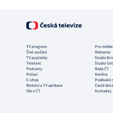
TV program
Pro média
Živé vysílání
Reklama
TV poplatky
Studio Br
Teletext
Studio Os
Podcasty
Rada ČT
Počasí
Kariéra
E-shop
Podávání 
Mobilní a TV aplikace
Časté dot
Vše o ČT
Kontakty