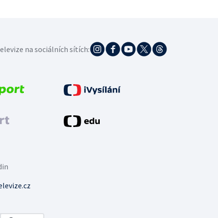
elevize na sociálních sítích:
din
levize.cz