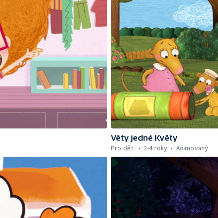
Věty jedné Květy
Pro děti
2-4 roky
Animovaný