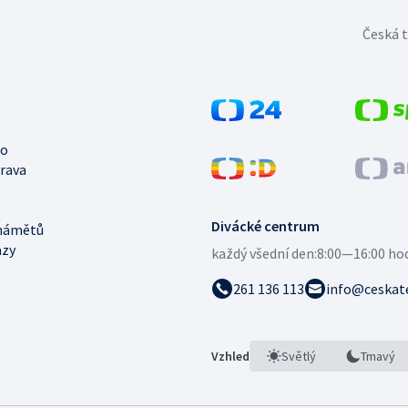
Česká t
no
trava
Divácké centrum
námětů
azy
každý všední den:
8:00—16:00 ho
261 136 113
info@ceskate
Vzhled
Světlý
Tmavý