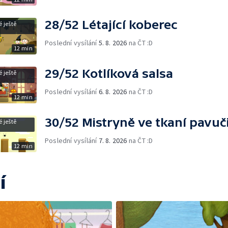
28/52 Létající koberec
 ještě
Poslední vysílání
5. 8. 2026
na ČT :D
12 min
29/52 Kotlíková salsa
 ještě
Poslední vysílání
6. 8. 2026
na ČT :D
12 min
30/52 Mistryně ve tkaní pavuč
 ještě
Poslední vysílání
7. 8. 2026
na ČT :D
12 min
í