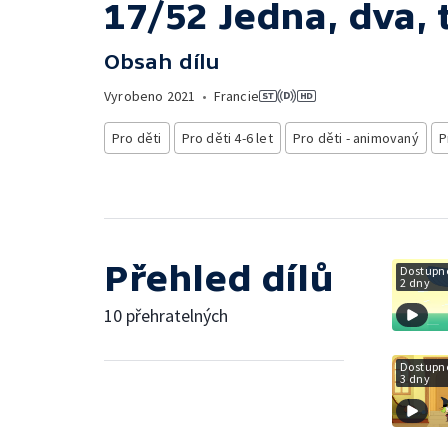
17/52 Jedna, dva, t
Obsah dílu
Vyrobeno
2021
•
Francie
Pro děti
Pro děti 4-6 let
Pro děti - animovaný
P
Přehled dílů
Dostupné
2 dny
10 přehratelných
Dostupné
3 dny