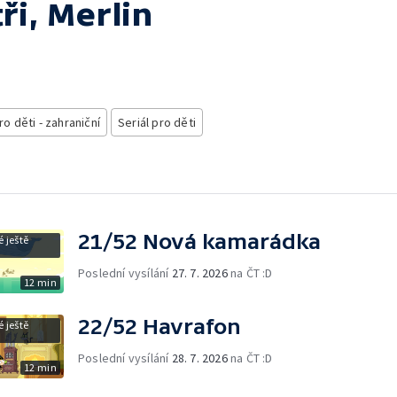
ři, Merlin
ro děti - zahraniční
Seriál pro děti
21/52 Nová kamarádka
 ještě
Poslední vysílání
27. 7. 2026
na ČT :D
12 min
22/52 Havrafon
 ještě
Poslední vysílání
28. 7. 2026
na ČT :D
12 min