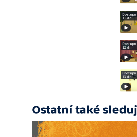
Dostupné
11 dní
Dostupné
12 dní
Dostupné
13 dní
Ostatní také sleduj