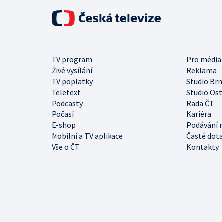
TV program
Pro média
Živé vysílání
Reklama
TV poplatky
Studio Br
Teletext
Studio Os
Podcasty
Rada ČT
Počasí
Kariéra
E-shop
Podávání 
Mobilní a TV aplikace
Časté dot
Vše o ČT
Kontakty