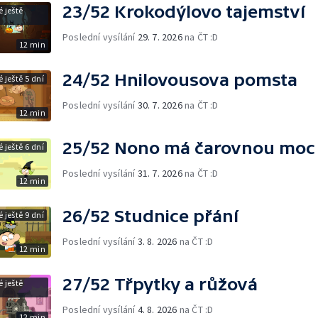
23/52 Krokodýlovo tajemství
 ještě
Poslední vysílání
29. 7. 2026
na ČT :D
12 min
24/52 Hnilovousova pomsta
 ještě 5 dní
Poslední vysílání
30. 7. 2026
na ČT :D
12 min
25/52 Nono má čarovnou moc
 ještě 6 dní
Poslední vysílání
31. 7. 2026
na ČT :D
12 min
26/52 Studnice přání
 ještě 9 dní
Poslední vysílání
3. 8. 2026
na ČT :D
12 min
27/52 Třpytky a růžová
 ještě
Poslední vysílání
4. 8. 2026
na ČT :D
12 min