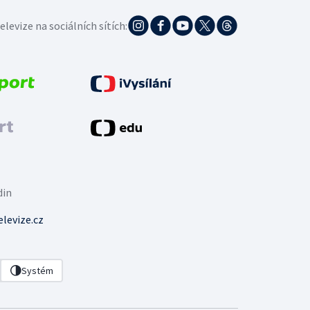
elevize na sociálních sítích:
din
levize.cz
Systém