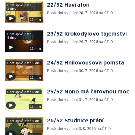
22/52 Havrafon
Dostupné ještě
3 dny
Poslední vysílání
28. 7. 2026
na ČT :D
12 min
23/52 Krokodýlovo tajemství
Dostupné ještě
4 dny
Poslední vysílání
29. 7. 2026
na ČT :D
12 min
24/52 Hnilovousova pomsta
Dostupné ještě 5 dní
Poslední vysílání
30. 7. 2026
na ČT :D
12 min
25/52 Nono má čarovnou moc
Dostupné ještě 6 dní
Poslední vysílání
31. 7. 2026
na ČT :D
12 min
26/52 Studnice přání
Dostupné ještě 9 dní
Poslední vysílání
3. 8. 2026
na ČT :D