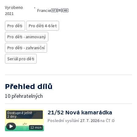
Vyrobeno
•
Francie
2021
Pro děti
Pro děti 4-6 let
Pro děti - animovaný
Pro děti - zahraniční
Seriál pro děti
Přehled dílů
10 přehratelných
21/52 Nová kamarádka
Dostupné ještě
2 dny
Poslední vysílání
27. 7. 2026
na ČT :D
12 min