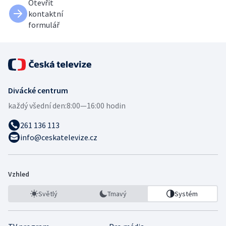
Otevřít
kontaktní
formulář
Divácké centrum
každý všední den:
8:00—16:00 hodin
261 136 113
info@ceskatelevize.cz
Vzhled
Světlý
Tmavý
Systém