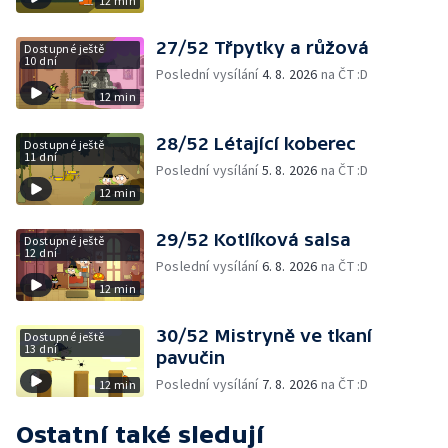
12 min
27/52 Třpytky a růžová
Dostupné ještě
10 dní
Poslední vysílání
4. 8. 2026
na ČT :D
12 min
28/52 Létající koberec
Dostupné ještě
11 dní
Poslední vysílání
5. 8. 2026
na ČT :D
12 min
29/52 Kotlíková salsa
Dostupné ještě
12 dní
Poslední vysílání
6. 8. 2026
na ČT :D
12 min
30/52 Mistryně ve tkaní
Dostupné ještě
13 dní
pavučin
Poslední vysílání
7. 8. 2026
na ČT :D
12 min
Ostatní také sledují