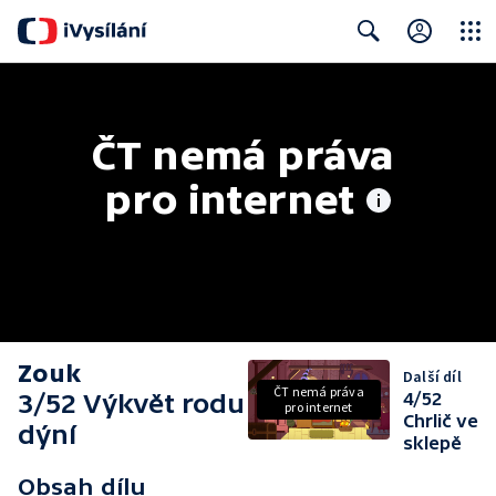
Close
Search
ČT nemá práva 
pro internet
Zouk
Další díl
ČT nemá práva
3/52 Výkvět rodu
4/52
pro internet
Chrlič ve
dýní
sklepě
Obsah dílu