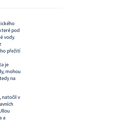
tického
které pod
é vody.
z
ho přežití
a je
ody, mohou
 tedy na
 natočil v
lavních
Ullou
a a