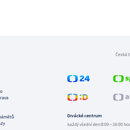
Česká t
no
trava
Divácké centrum
námětů
azy
každý všední den:
8:00—16:00 ho