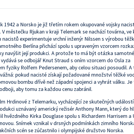
ok 1942 a Norsko je již třetím rokem okupované vojsky nacis
V městečku Rjukan v kraji Telemark se nachází továrna, ve 
nacistů experimentuje vrchní inženýr Nilssen s výrobou těžk
amotného Berlína přichází spolu s upraveným vzorcem rozka
y navýšit její produkci. A protože to má být otázka samotné
e, vydává se odbojář Knut Straud s oním vzorcem do Osla za
m fyziky Rolfem Pedersenem, aby celou situaci posoudil. A t
vážná: pokud nacisté získají požadované množství těžké v
omovou bombu dřívě než západní spojenci a vyhrát válku. Je
dboji, aby tomu za každou cenu zabránil.
ilm Hrdinové z Telemarku, vycházející ze skutečných událostí,
rodukci uznávaný americký režisér Anthony Mann, který do h
dil hvězdného Kirka Douglase spolu s Richardem Harrisem a 
novou. Snímek vznikal v drsných podmínkách zimního Norsk
akčních scén se zúčastnilo i olympijské družstvo Norska.