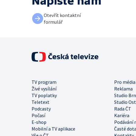
Napište nám
Otevřít kontaktní
formulář
TV program
Pro média
Živé vysílání
Reklama
TV poplatky
Studio Br
Teletext
Studio Os
Podcasty
Rada ČT
Počasí
Kariéra
E-shop
Podávání 
Mobilní a TV aplikace
Časté dot
Vše o ČT
Kontakty