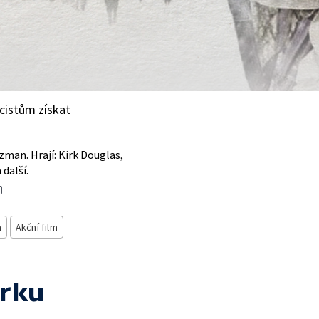
cistům získat
zman. Hrají: Kirk Douglas,
další.
m
Akční film
arku