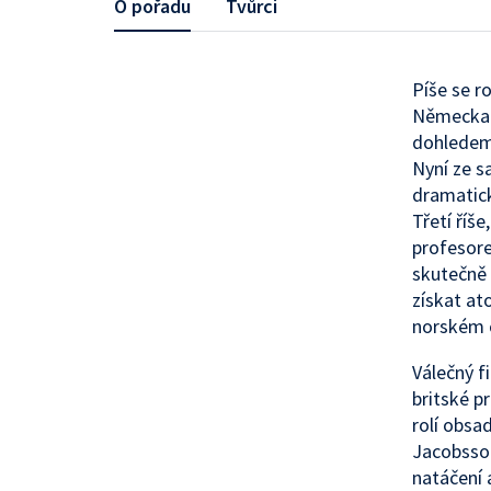
O pořadu
Tvůrci
Píše se r
Německa. 
dohledem 
Nyní ze s
dramatick
Třetí říš
profesore
skutečně 
získat at
norském o
Válečný f
britské p
rolí obsa
Jacobsso
natáčení 