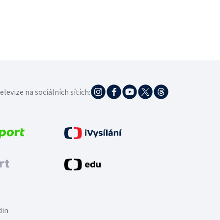
elevize na sociálních sítích:
din