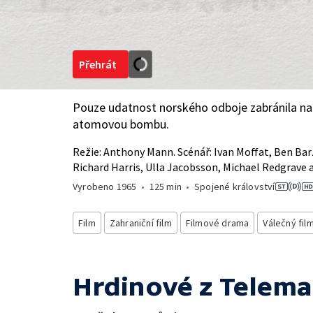
Přehrát
Pouze udatnost norského odboje zabránila na
atomovou bombu.
Režie: Anthony Mann. Scénář: Ivan Moffat, Ben Bar
Richard Harris, Ulla Jacobsson, Michael Redgrave a 
Vyrobeno
1965
•
125 min
•
Spojené království
Film
Zahraniční film
Filmové drama
Válečný fil
Hrdinové z Telem