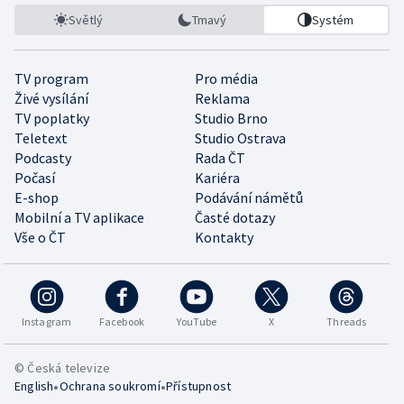
Světlý
Tmavý
Systém
TV program
Pro média
Živé vysílání
Reklama
TV poplatky
Studio Brno
Teletext
Studio Ostrava
Podcasty
Rada ČT
Počasí
Kariéra
E-shop
Podávání námětů
Mobilní a TV aplikace
Časté dotazy
Vše o ČT
Kontakty
Instagram
Facebook
YouTube
X
Threads
© Česká televize
•
•
English
Ochrana soukromí
Přístupnost