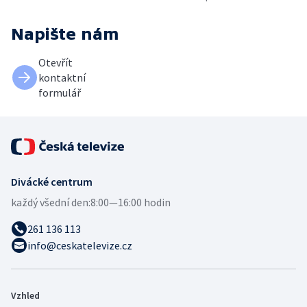
Napište nám
Otevřít
kontaktní
formulář
Divácké centrum
každý všední den:
8:00—16:00 hodin
261 136 113
info@ceskatelevize.cz
Vzhled