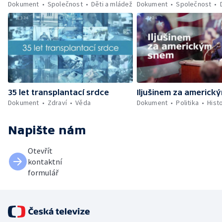
Dokument
Společnost
Děti a mládež
Dokument
Společnost
35 let transplantací srdce
Iljušinem za americk
Dokument
Zdraví
Věda
Dokument
Politika
Hist
Napište nám
Otevřít
kontaktní
formulář