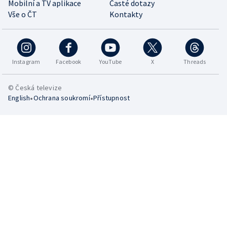
Mobilní a TV aplikace
Časté dotazy
Vše o ČT
Kontakty
Instagram
Facebook
YouTube
X
Threads
© Česká televize
•
•
English
Ochrana soukromí
Přístupnost