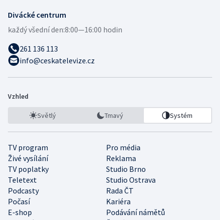
Divácké centrum
každý všední den:
8:00—16:00 hodin
261 136 113
info@ceskatelevize.cz
Vzhled
Světlý
Tmavý
Systém
TV program
Pro média
Živé vysílání
Reklama
TV poplatky
Studio Brno
Teletext
Studio Ostrava
Podcasty
Rada ČT
Počasí
Kariéra
E-shop
Podávání námětů