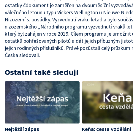
ostatky čdokument je zaměřen na dvouměsíční vyzvedává
válečného letounu typu Vickers Wellington u Nieuwe Nied
Nizozemí.s. posádky. Vyzvednutí vraku letadla bylo součás
nizozemského „Národního programu vyzvednutí vraků let
který byl zahájen v roce 2019. Cílem programu je umožnit 
ostatků pohřešovaných pilotů a dát jejich příbuzným jisto
jejich rodinných příslušníků. Právě pozůstalí celý průzkum 
Česka sledovali.
Ostatní také sledují
Nejtěžší zápas
Keňa: cesta vzdělání