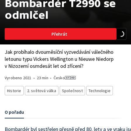
Bombardér T2990 se
odmlčel
Přehrát
Jak probíhalo dvouměsíční vyzvedávání válečného
letounu typu Vickers Wellington u Nieuwe Niedorp
v Nizozemí osmdesát let od zřícení?
Vyrobeno
2021
•
23 min
•
Česko
Historie
2. světová válka
Společnost
Technologie
O pořadu
Bombardér byl sestřelen přesně před 80. lety a ve vraku js