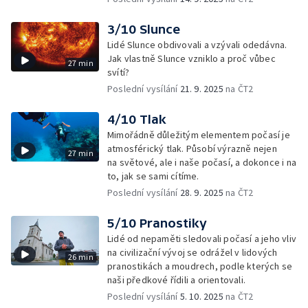
3/10 Slunce
Lidé Slunce obdivovali a vzývali odedávna.
Jak vlastně Slunce vzniklo a proč vůbec
27 min
svítí?
Poslední vysílání
21. 9. 2025
na ČT2
4/10 Tlak
Mimořádně důležitým elementem počasí je
atmosférický tlak. Působí výrazně nejen
27 min
na světové, ale i naše počasí, a dokonce i na
to, jak se sami cítíme.
Poslední vysílání
28. 9. 2025
na ČT2
5/10 Pranostiky
Lidé od nepaměti sledovali počasí a jeho vliv
na civilizační vývoj se odrážel v lidových
26 min
pranostikách a moudrech, podle kterých se
naši předkové řídili a orientovali.
Poslední vysílání
5. 10. 2025
na ČT2