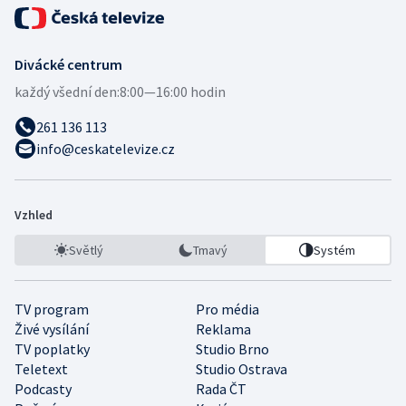
Divácké centrum
každý všední den:
8:00—16:00 hodin
261 136 113
info@ceskatelevize.cz
Vzhled
Světlý
Tmavý
Systém
TV program
Pro média
Živé vysílání
Reklama
TV poplatky
Studio Brno
Teletext
Studio Ostrava
Podcasty
Rada ČT