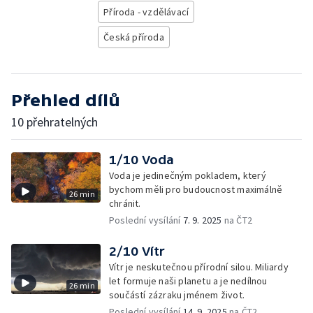
Příroda - vzdělávací
Česká příroda
Přehled dílů
10 přehratelných
1/10 Voda
Voda je jedinečným pokladem, který
bychom měli pro budoucnost maximálně
26 min
chránit.
Poslední vysílání
7. 9. 2025
na ČT2
2/10 Vítr
Vítr je neskutečnou přírodní silou. Miliardy
let formuje naši planetu a je nedílnou
26 min
součástí zázraku jménem život.
Poslední vysílání
14. 9. 2025
na ČT2