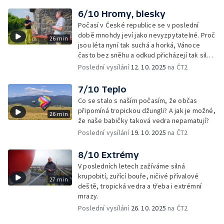
6/10 Hromy, blesky
Počasí v České republice se v poslední
době mnohdy jeví jako nevyzpytatelné. Proč
26 min
jsou léta nyní tak suchá a horká, Vánoce
často bez sněhu a odkud přicházejí tak silné
bouře?
Poslední vysílání
12. 10. 2025
na ČT2
7/10 Teplo
Co se stalo s naším počasím, že občas
připomíná tropickou džungli? A jak je možné,
26 min
že naše babičky taková vedra nepamatují?
Poslední vysílání
19. 10. 2025
na ČT2
8/10 Extrémy
V posledních letech zažíváme silná
krupobití, zuřící bouře, ničivé přívalové
27 min
deště, tropická vedra a třeba i extrémní
mrazy.
Poslední vysílání
26. 10. 2025
na ČT2