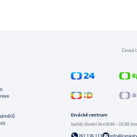
Česká t
no
trava
Divácké centrum
námětů
azy
každý všední den:
8:00—16:00 ho
261 136 113
info@ceskate