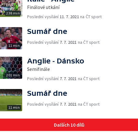
Finálové utkání
238 min
Poslední vysílání
11. 7. 2021
na ČT sport
Sumář dne
Poslední vysílání
7. 7. 2021
na ČT sport
11 min
Anglie - Dánsko
Semifinále
201 min
Poslední vysílání
7. 7. 2021
na ČT sport
Sumář dne
Poslední vysílání
7. 7. 2021
na ČT sport
11 min
Dalších 10 dílů