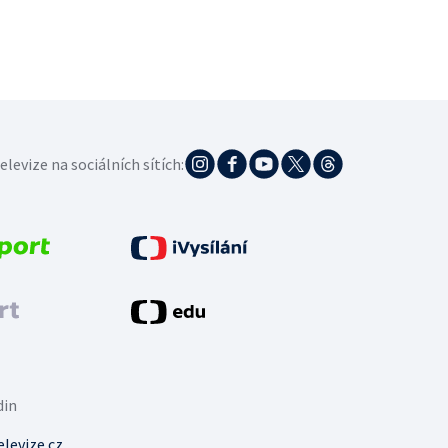
elevize na sociálních sítích:
din
levize.cz