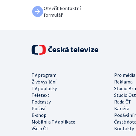
Otevřít kontaktní
formulář
TV program
Pro média
Živé vysílání
Reklama
TV poplatky
Studio Br
Teletext
Studio Os
Podcasty
Rada ČT
Počasí
Kariéra
E-shop
Podávání 
Mobilní a TV aplikace
Časté dot
Vše o ČT
Kontakty