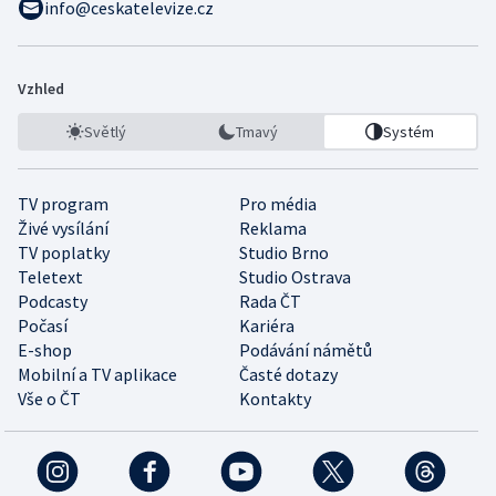
info@ceskatelevize.cz
Vzhled
Světlý
Tmavý
Systém
TV program
Pro média
Živé vysílání
Reklama
TV poplatky
Studio Brno
Teletext
Studio Ostrava
Podcasty
Rada ČT
Počasí
Kariéra
E-shop
Podávání námětů
Mobilní a TV aplikace
Časté dotazy
Vše o ČT
Kontakty