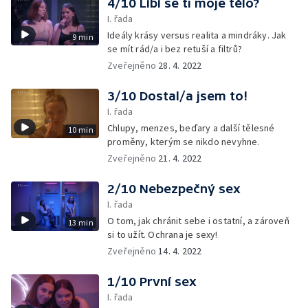
4/10 Líbí se ti moje tělo?
I. řada
Ideály krásy versus realita a mindráky. Jak
9 min
se mít rád/a i bez retuší a filtrů?
Zveřejněno
28. 4. 2022
3/10 Dostal/a jsem to!
I. řada
Chlupy, menzes, beďary a další tělesné
10 min
proměny, kterým se nikdo nevyhne.
Zveřejněno
21. 4. 2022
2/10 Nebezpečný sex
I. řada
O tom, jak chránit sebe i ostatní, a zároveň
13 min
si to užít. Ochrana je sexy!
Zveřejněno
14. 4. 2022
1/10 První sex
I. řada