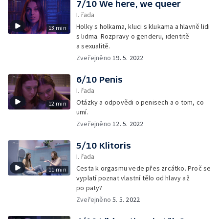
7/10 We here, we queer
I. řada
Holky s holkama, kluci s klukama a hlavně lidi
13 min
s lidma. Rozpravy o genderu, identitě
a sexualitě.
Zveřejněno
19. 5. 2022
6/10 Penis
I. řada
Otázky a odpovědi o penisech a o tom, co
12 min
umí.
Zveřejněno
12. 5. 2022
5/10 Klitoris
I. řada
Cesta k orgasmu vede přes zrcátko. Proč se
11 min
vyplatí poznat vlastní tělo od hlavy až
po paty?
Zveřejněno
5. 5. 2022