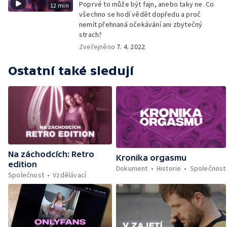
Poprvé to může být fajn, anebo taky ne. Co
12 min
všechno se hodí vědět dopředu a proč
nemít přehnaná očekávání ani zbytečný
strach?
Zveřejněno
7. 4. 2022
Ostatní také sledují
Na záchodcích: Retro
Kronika orgasmu
edition
Dokument
Historie
Společnost
Společnost
Vzdělávací