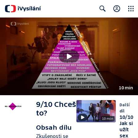
Close
Search
10 min
9/10 Chceš
Další
díl
to?
10/10
10 min
Jak si
Obsah dílu
užít
Zkušenosti se
sex