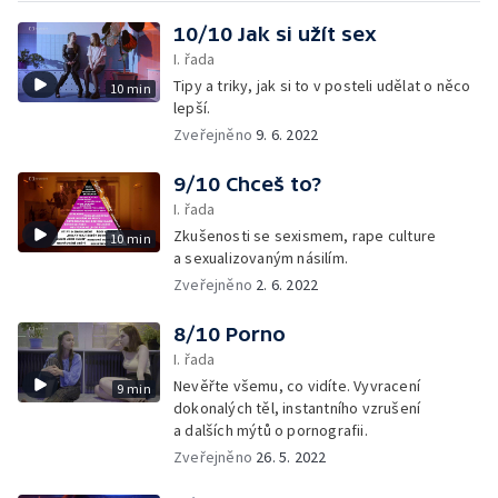
10/10 Jak si užít sex
I. řada
Tipy a triky, jak si to v posteli udělat o něco
10 min
lepší.
Zveřejněno
9. 6. 2022
9/10 Chceš to?
I. řada
Zkušenosti se sexismem, rape culture
10 min
a sexualizovaným násilím.
Zveřejněno
2. 6. 2022
8/10 Porno
I. řada
Nevěřte všemu, co vidíte. Vyvracení
9 min
dokonalých těl, instantního vzrušení
a dalších mýtů o pornografii.
Zveřejněno
26. 5. 2022