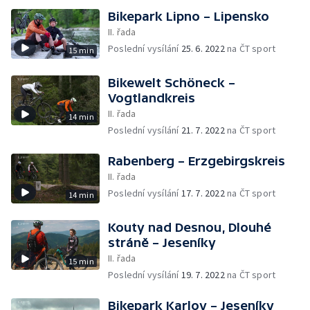
Bikepark Lipno – Lipensko
II. řada
Poslední vysílání
25. 6. 2022
na ČT sport
15 min
Bikewelt Schöneck –
Vogtlandkreis
II. řada
14 min
Poslední vysílání
21. 7. 2022
na ČT sport
Rabenberg – Erzgebirgskreis
II. řada
Poslední vysílání
17. 7. 2022
na ČT sport
14 min
Kouty nad Desnou, Dlouhé
stráně – Jeseníky
II. řada
15 min
Poslední vysílání
19. 7. 2022
na ČT sport
Bikepark Karlov – Jeseníky