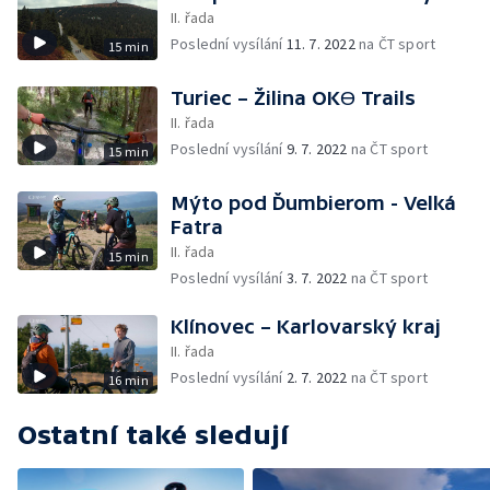
II. řada
Poslední vysílání
11. 7. 2022
na ČT sport
15 min
Turiec – Žilina OKӨ Trails
II. řada
Poslední vysílání
9. 7. 2022
na ČT sport
15 min
Mýto pod Ďumbierom - Velká
Fatra
II. řada
15 min
Poslední vysílání
3. 7. 2022
na ČT sport
Klínovec – Karlovarský kraj
II. řada
Poslední vysílání
2. 7. 2022
na ČT sport
16 min
Ostatní také sledují