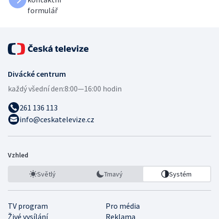
formulář
Divácké centrum
každý všední den:
8:00—16:00 hodin
261 136 113
info@ceskatelevize.cz
Vzhled
Světlý
Tmavý
Systém
TV program
Pro média
Živé vysílání
Reklama