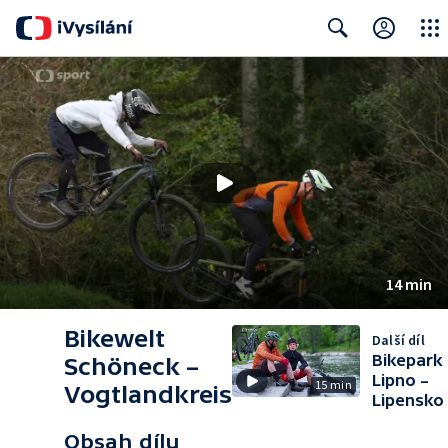
Close
Search
14 min
Bikewelt
Další díl
Bikepark
Schöneck –
Lipno –
15 min
Vogtlandkreis
Lipensko
Obsah dílu