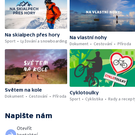
Na skialpech přes hory
Na vlastní nohy
Sport
Lyžování a snowboarding
Dokument
Cestování
Příroda
Světem na kole
Cyklotoulky
Dokument
Cestování
Příroda
Sport
Cyklistika
Rady a recept
Napište nám
Otevřít
kontaktní