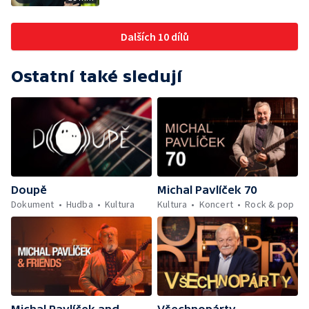
Dalších 10 dílů
Ostatní také sledují
Doupě
Michal Pavlíček 70
Dokument
Hudba
Kultura
Kultura
Koncert
Rock & pop
Michal Pavlíček and
Všechnopárty