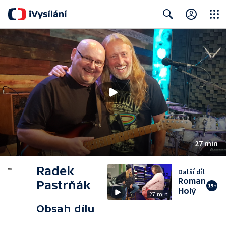
Close
Search
27 min
Radek
Další díl
Roman
Pastrňák
Holý
27 min
Obsah dílu