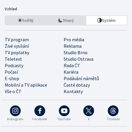
Vzhled
Světlý
Tmavý
Systém
TV program
Pro média
Živé vysílání
Reklama
TV poplatky
Studio Brno
Teletext
Studio Ostrava
Podcasty
Rada ČT
Počasí
Kariéra
E-shop
Podávání námětů
Mobilní a TV aplikace
Časté dotazy
Vše o ČT
Kontakty
Instagram
Facebook
YouTube
X
Threads