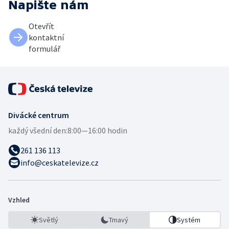
Napište nám
Otevřít
kontaktní
formulář
Divácké centrum
každý všední den:
8:00—16:00 hodin
261 136 113
info@ceskatelevize.cz
Vzhled
Světlý
Tmavý
Systém