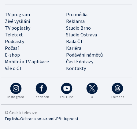
TV program
Pro média
Živé vysílání
Reklama
TV poplatky
Studio Brno
Teletext
Studio Ostrava
Podcasty
Rada ČT
Počasí
Kariéra
E-shop
Podávání námětů
Mobilní a TV aplikace
Časté dotazy
Vše o ČT
Kontakty
Instagram
Facebook
YouTube
X
Threads
© Česká televize
•
•
English
Ochrana soukromí
Přístupnost