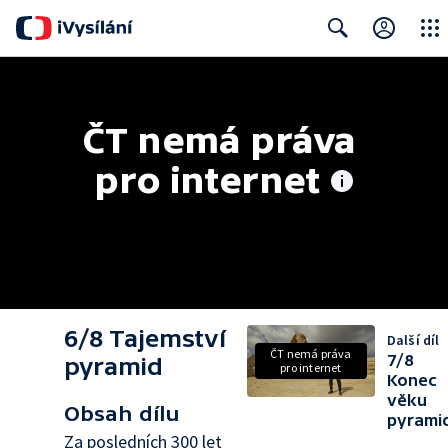
Close
Search
ČT nemá práva 
pro internet
6/8 Tajemství
Další díl
ČT nemá práva
7/8
pyramid
pro internet
Konec
věku
Obsah dílu
pyrami
Za posledních 300 let