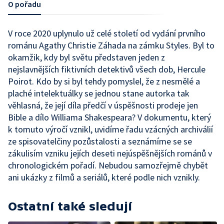
O pořadu
V roce 2020 uplynulo už celé století od vydání prvního
románu Agathy Christie Záhada na zámku Styles. Byl to
okamžik, kdy byl světu představen jeden z
nejslavnějších fiktivních detektivů všech dob, Hercule
Poirot. Kdo by si byl tehdy pomyslel, že z nesmělé a
plaché intelektuálky se jednou stane autorka tak
věhlasná, že její díla předčí v úspěšnosti prodeje jen
Bible a dílo Williama Shakespeara? V dokumentu, který
k tomuto výročí vznikl, uvidíme řadu vzácných archiválií
ze spisovatelčiny pozůstalosti a seznámíme se se
zákulisím vzniku jejích deseti nejúspěšnějších románů v
chronologickém pořadí. Nebudou samozřejmě chybět
ani ukázky z filmů a seriálů, které podle nich vznikly.
Ostatní také sledují