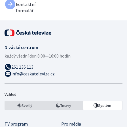
kontaktní
formulář
Divácké centrum
každý všední den:
8:00—16:00 hodin
261 136 113
info@ceskatelevize.cz
Vzhled
Světlý
Tmavý
Systém
TV program
Pro média