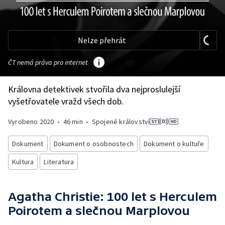
Nelze přehrát
ČT nemá práva pro internet
Královna detektivek stvořila dva nejproslulejší
vyšetřovatele vražd všech dob.
Vyrobeno
2020
•
46 min
•
Spojené království
Dokument
Dokument o osobnostech
Dokument o kultuře
Kultura
Literatura
Agatha Christie: 100 let s Herculem
Poirotem a slečnou Marplovou