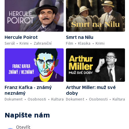
Hercule Poirot
Smrt na Nilu
Seriál
Krimi
Zahraniční
Film
Klasika
Krimi
Franz Kafka - známý
Arthur Miller: muž své
neznámý
doby
Dokument
Osobnosti
Kultura
Dokument
Osobnosti
Kultura
Napište nám
Otevřít