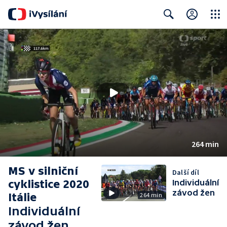
Close
Search
264 min
MS v silniční
Další díl
cyklistice 2020
Individuální
závod žen
Itálie
264 min
Individuální
závod žen