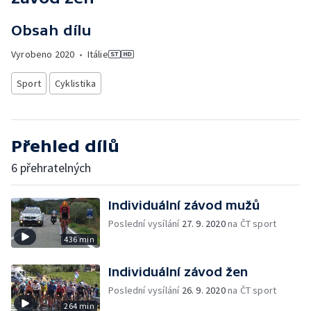
Obsah dílu
Vyrobeno
2020
•
Itálie
Sport
Cyklistika
Přehled dílů
6 přehratelných
Individuální závod mužů
Poslední vysílání
27. 9. 2020
na ČT sport
436 min
Individuální závod žen
Poslední vysílání
26. 9. 2020
na ČT sport
264 min