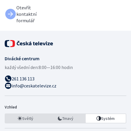
Otevřít
kontaktní
formulář
Divácké centrum
každý všední den:
8:00—16:00 hodin
261 136 113
info@ceskatelevize.cz
Vzhled
Světlý
Tmavý
Systém