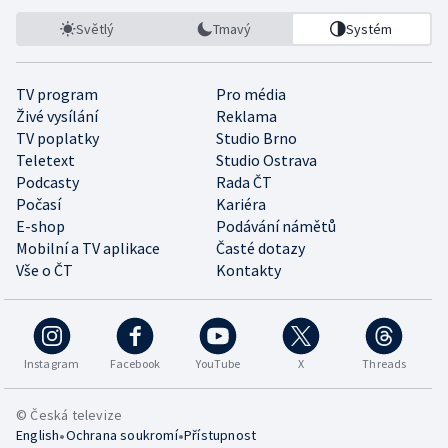
Světlý
Tmavý
Systém
TV program
Pro média
Živé vysílání
Reklama
TV poplatky
Studio Brno
Teletext
Studio Ostrava
Podcasty
Rada ČT
Počasí
Kariéra
E-shop
Podávání námětů
Mobilní a TV aplikace
Časté dotazy
Vše o ČT
Kontakty
Instagram
Facebook
YouTube
X
Threads
© Česká televize
•
•
English
Ochrana soukromí
Přístupnost