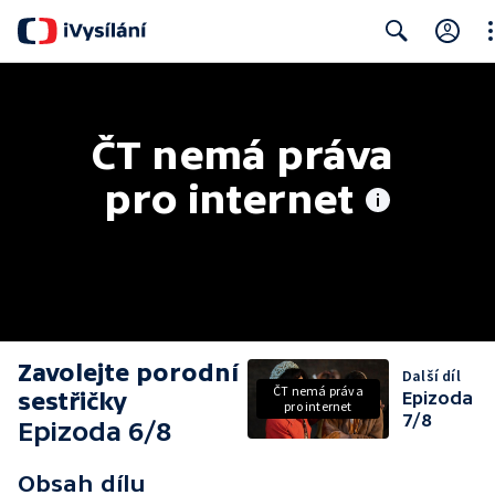
Cl
Search
ČT nemá práva 
pro internet
Zavolejte porodní
Další díl
ČT nemá práva
sestřičky
Epizoda
pro internet
7/8
Epizoda 6/8
Obsah dílu