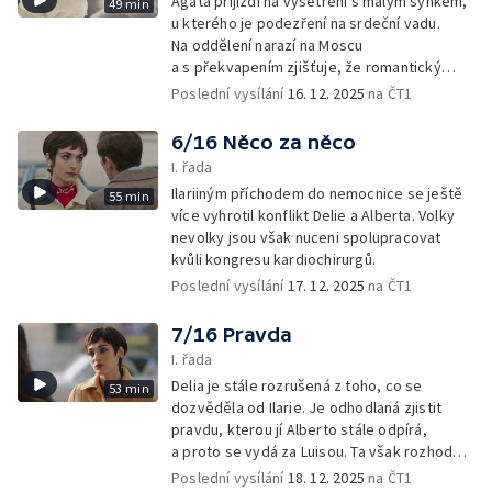
Agata přijíždí na vyšetření s malým synkem,
49 min
u kterého je podezření na srdeční vadu.
Na oddělení narazí na Moscu
a s překvapením zjišťuje, že romantický
hvězdář je ve skutečnosti primář.
Poslední vysílání
16. 12. 2025
na ČT1
6/16 Něco za něco
I. řada
Ilariiným příchodem do nemocnice se ještě
55 min
více vyhrotil konflikt Delie a Alberta. Volky
nevolky jsou však nuceni spolupracovat
kvůli kongresu kardiochirurgů.
Poslední vysílání
17. 12. 2025
na ČT1
7/16 Pravda
I. řada
Delia je stále rozrušená z toho, co se
53 min
dozvěděla od Ilarie. Je odhodlaná zjistit
pravdu, kterou jí Alberto stále odpírá,
a proto se vydá za Luisou. Ta však rozhodně
nemá v úmyslu oživovat minulost.
Poslední vysílání
18. 12. 2025
na ČT1