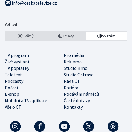
info@ceskatelevize.cz
Vzhled
Světlý
Tmavý
Systém
TV program
Pro média
Živé vysílání
Reklama
TV poplatky
Studio Brno
Teletext
Studio Ostrava
Podcasty
Rada ČT
Počasí
Kariéra
E-shop
Podávání námětů
Mobilní a TV aplikace
Časté dotazy
Vše o ČT
Kontakty