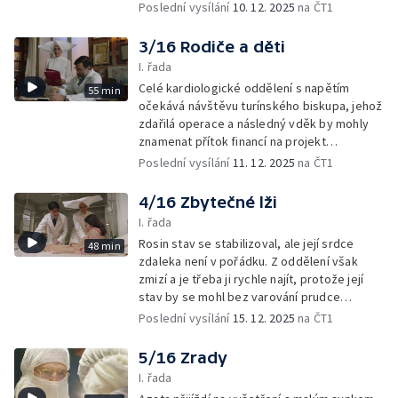
nevědí, co si o ní mají myslet.
Poslední vysílání
10. 12. 2025
na ČT1
3/16 Rodiče a děti
I. řada
Celé kardiologické oddělení s napětím
55 min
očekává návštěvu turínského biskupa, jehož
zdařilá operace a následný vděk by mohly
znamenat přítok financí na projekt
transplantace srdce.
Poslední vysílání
11. 12. 2025
na ČT1
4/16 Zbytečné lži
I. řada
Rosin stav se stabilizoval, ale její srdce
48 min
zdaleka není v pořádku. Z oddělení však
zmizí a je třeba ji rychle najít, protože její
stav by se mohl bez varování prudce
zhoršit.
Poslední vysílání
15. 12. 2025
na ČT1
5/16 Zrady
I. řada