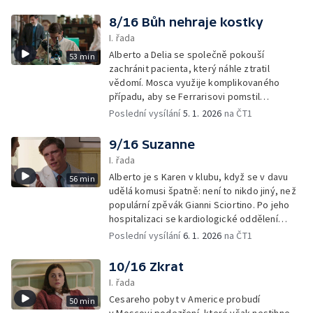
8/16 Bůh nehraje kostky
I. řada
Alberto a Delia se společně pokouší
53 min
zachránit pacienta, který náhle ztratil
vědomí. Mosca využije komplikovaného
případu, aby se Ferrarisovi pomstil
a vyloučil ho z operačního sálu.
Poslední vysílání
5. 1. 2026
na ČT1
9/16 Suzanne
I. řada
Alberto je s Karen v klubu, když se v davu
56 min
udělá komusi špatně: není to nikdo jiný, než
populární zpěvák Gianni Sciortino. Po jeho
hospitalizaci se kardiologické oddělení
změní v tábořiště fanynek.
Poslední vysílání
6. 1. 2026
na ČT1
10/16 Zkrat
I. řada
Cesareho pobyt v Americe probudí
50 min