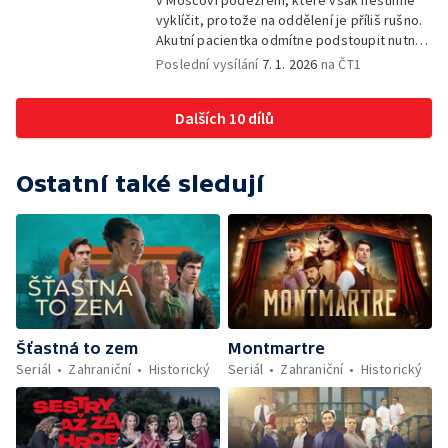
v Moscovi podezření, které však nestihne
vyklíčit, protože na oddělení je příliš rušno.
Akutní pacientka odmítne podstoupit nutnou
operaci, odmítá ale vysvětlit, proč.
Poslední vysílání
7. 1. 2026
na ČT1
Dalších 10 dílů
Ostatní také sledují
Šťastná to zem
Montmartre
Seriál
Zahraniční
Historický
Seriál
Zahraniční
Historický