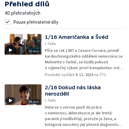
Přehled dílů
40 přehratelných
Pouze přehratelné díly
1/16 Američanka a Švéd
I. řada
Píše se rok 1967 a Cesare Corvara, primář
50 min
kardiochirurgického oddělení nemocnice Le
Molinette v Turíně, se hodlá pokusit
o výjimečný výkon: první transplantaci srdce
v historii.
Poslední vysílání
9. 12. 2025
na ČT1
2/16 Dokud nás láska
nerozdělí
I. řada
54 min
Delia se s vervou pustí do práce
v nemocnici, aklimatizace je ale trnitá:
pacienti jí nedůvěřují, protože je žena, a
kolegové navzdory její přesné diagnostice