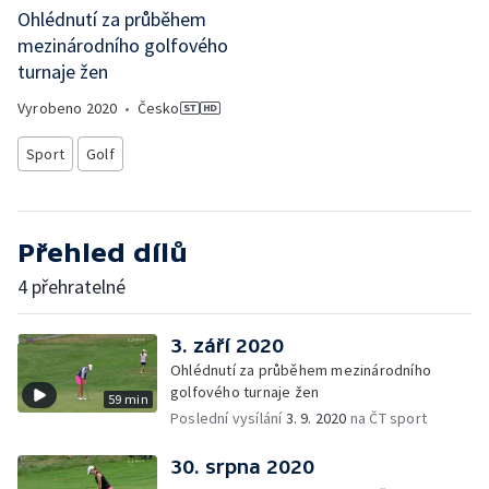
Ohlédnutí za průběhem
mezinárodního golfového
turnaje žen
Vyrobeno
2020
•
Česko
Sport
Golf
Přehled dílů
4 přehratelné
3. září 2020
Ohlédnutí za průběhem mezinárodního
golfového turnaje žen
59 min
Poslední vysílání
3. 9. 2020
na ČT sport
30. srpna 2020