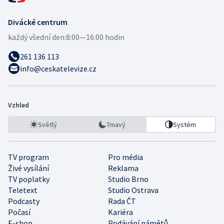
Divácké centrum
každý všední den:
8:00—16:00 hodin
261 136 113
info@ceskatelevize.cz
Vzhled
Světlý
Tmavý
Systém
TV program
Pro média
Živé vysílání
Reklama
TV poplatky
Studio Brno
Teletext
Studio Ostrava
Podcasty
Rada ČT
Počasí
Kariéra
E-shop
Podávání námětů