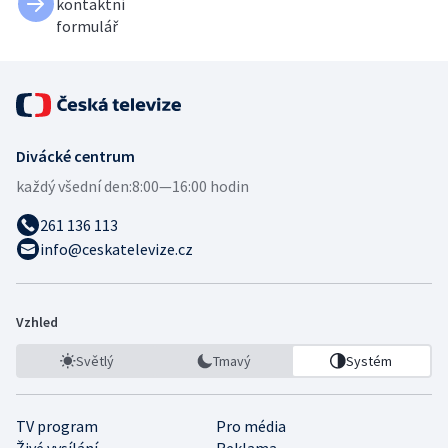
kontaktní
formulář
Divácké centrum
každý všední den:
8:00—16:00 hodin
261 136 113
info@ceskatelevize.cz
Vzhled
Světlý
Tmavý
Systém
TV program
Pro média
Živé vysílání
Reklama