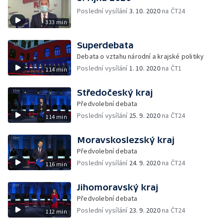
Poslední vysílání
3. 10. 2020
na ČT24
333 min
Superdebata
Debata o vztahu národní a krajské politiky
Poslední vysílání
1. 10. 2020
na ČT1
114 min
Středočeský kraj
Předvolební debata
Poslední vysílání
25. 9. 2020
na ČT24
114 min
Moravskoslezský kraj
Předvolební debata
Poslední vysílání
24. 9. 2020
na ČT24
116 min
Jihomoravský kraj
Předvolební debata
Poslední vysílání
23. 9. 2020
na ČT24
112 min