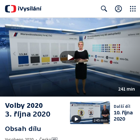
Close
Search
241 min
Volby 2020
Další díl
3. října 2020
10. října
2020
245 min
Obsah dílu
Vyrobeno
2020
•
Česko