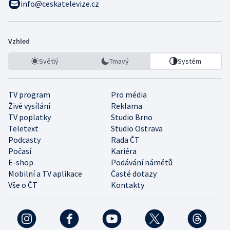
info@ceskatelevize.cz
Vzhled
Světlý
Tmavý
Systém
TV program
Pro média
Živé vysílání
Reklama
TV poplatky
Studio Brno
Teletext
Studio Ostrava
Podcasty
Rada ČT
Počasí
Kariéra
E-shop
Podávání námětů
Mobilní a TV aplikace
Časté dotazy
Vše o ČT
Kontakty