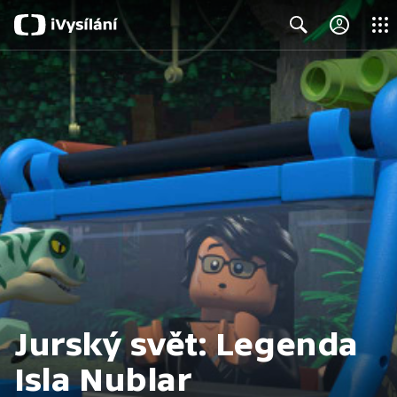
Close
Search
Jurský svět: Legenda
Isla Nublar