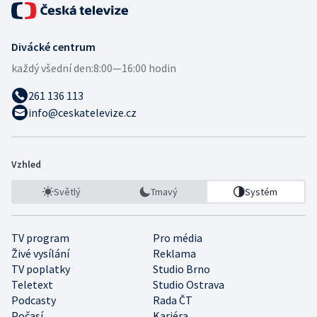
Divácké centrum
každý všední den:
8:00—16:00 hodin
261 136 113
info@ceskatelevize.cz
Vzhled
Světlý
Tmavý
Systém
TV program
Pro média
Živé vysílání
Reklama
TV poplatky
Studio Brno
Teletext
Studio Ostrava
Podcasty
Rada ČT
Počasí
Kariéra