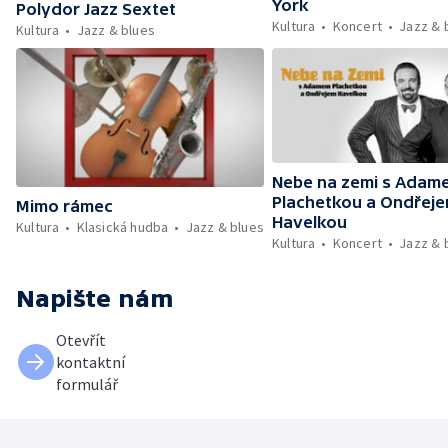
York
Polydor Jazz Sextet
Kultura
Koncert
Jazz & 
Kultura
Jazz & blues
Nebe na zemi s Adam
Plachetkou a Ondřej
Mimo rámec
Havelkou
Kultura
Klasická hudba
Jazz & blues
Kultura
Koncert
Jazz & 
Napište nám
Otevřít
kontaktní
formulář