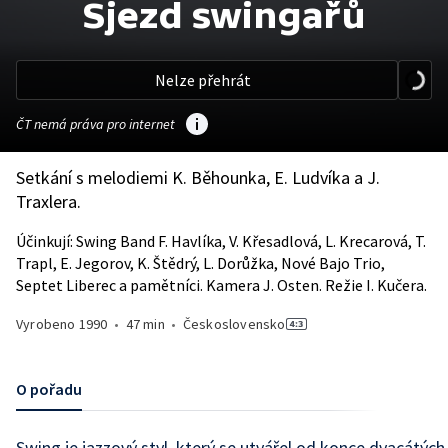
Sjezd swingařů
Nelze přehrát
ČT nemá práva pro internet
Setkání s melodiemi K. Běhounka, E. Ludvíka a J.
Traxlera.
Účinkují: Swing Band F. Havlíka, V. Křesadlová, L. Krecarová, T.
Trapl, E. Jegorov, K. Štědrý, L. Dorůžka, Nové Bajo Trio,
Septet Liberec a pamětníci. Kamera J. Osten. Režie I. Kučera.
Vyrobeno
1990
•
47 min
•
Československo
O pořadu
Swing je jazzový styl, který se utvářel od konce dvacátých 