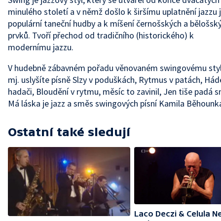
minulého století a v němž došlo k širšímu uplatnění jazzu 
populární taneční hudby a k míšení černošských a bělošsk
prvků. Tvoří přechod od tradičního (historického) k
modernímu jazzu.
V hudebně zábavném pořadu věnovaném swingovému sty
mj. uslyšíte písně Slzy v poduškách, Rytmus v patách, Háde
hadači, Bloudění v rytmu, měsíc to zavinil, Jen tiše padá sn
Má láska je jazz a směs swingových písní Kamila Běhounk
Ostatní také sledují
Laco Deczi & Celula 