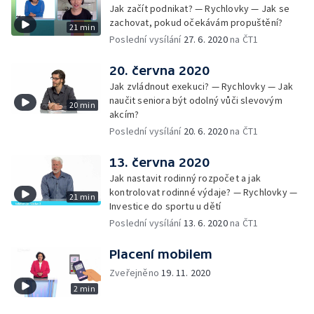
Jak začít podnikat? — Rychlovky — Jak se
zachovat, pokud očekávám propuštění?
21 min
Poslední vysílání
27. 6. 2020
na ČT1
20. června 2020
Jak zvládnout exekuci? — Rychlovky — Jak
naučit seniora být odolný vůči slevovým
20 min
akcím?
Poslední vysílání
20. 6. 2020
na ČT1
13. června 2020
Jak nastavit rodinný rozpočet a jak
kontrolovat rodinné výdaje? — Rychlovky —
21 min
Investice do sportu u dětí
Poslední vysílání
13. 6. 2020
na ČT1
Placení mobilem
Zveřejněno
19. 11. 2020
2 min