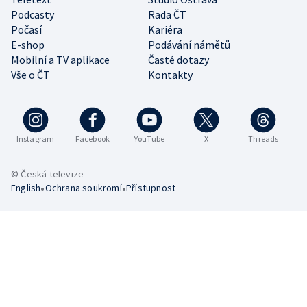
Podcasty
Rada ČT
Počasí
Kariéra
E-shop
Podávání námětů
Mobilní a TV aplikace
Časté dotazy
Vše o ČT
Kontakty
Instagram
Facebook
YouTube
X
Threads
© Česká televize
•
•
English
Ochrana soukromí
Přístupnost