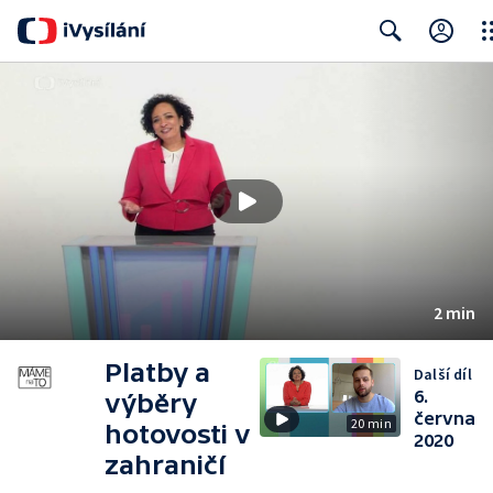
Clo
Search
2 min
Platby a
Další díl
6.
výběry
června
20 min
hotovosti v
2020
zahraničí