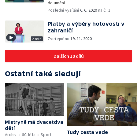
do umění
Poslední vysílání
6. 6. 2020
na ČT1
Platby a výběry hotovosti v
zahraničí
Zveřejněno
19. 11. 2020
2 min
Dalších 10 dílů
Ostatní také sledují
Mistryně má dvacetdva
dětí
Tudy cesta vede
Archiv
60. léta
Sport