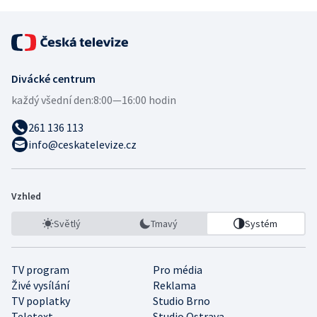
Divácké centrum
každý všední den:
8:00—16:00 hodin
261 136 113
info@ceskatelevize.cz
Vzhled
Světlý
Tmavý
Systém
TV program
Pro média
Živé vysílání
Reklama
TV poplatky
Studio Brno
Teletext
Studio Ostrava