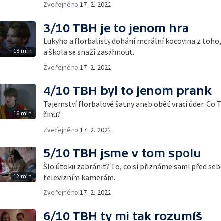
Zveřejněno
17. 2. 2022
3/10 TBH je to jenom hra
Lukyho a florbalisty dohání morální kocovina z toho
18 min
a škola se snaží zasáhnout.
Zveřejněno
17. 2. 2022
4/10 TBH byl to jenom prank
Tajemství florbalové šatny aneb oběť vrací úder. Co 
16 min
činu?
Zveřejněno
17. 2. 2022
5/10 TBH jsme v tom spolu
Šlo útoku zabránit? To, co si přiznáme sami před seb
12 min
televizním kamerám.
Zveřejněno
17. 2. 2022
6/10 TBH ty mi tak rozumíš