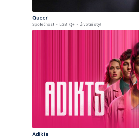
Queer
Společnost
LGBTQ+
Životní styl
Adikts