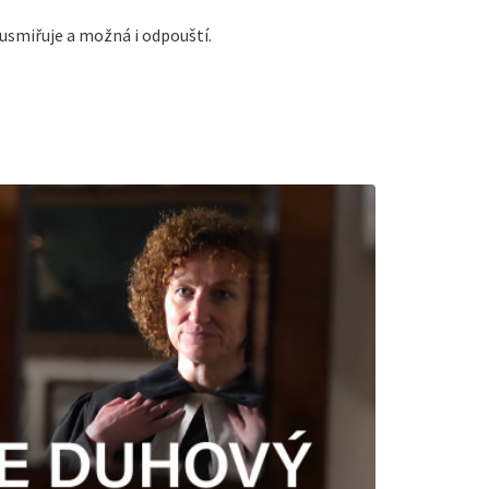
, usmiřuje a možná i odpouští.