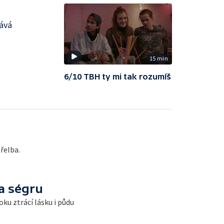
nává
15 min
6/10 TBH ty mi tak rozumíš
řelba.
a ségru
ku ztrácí lásku i půdu