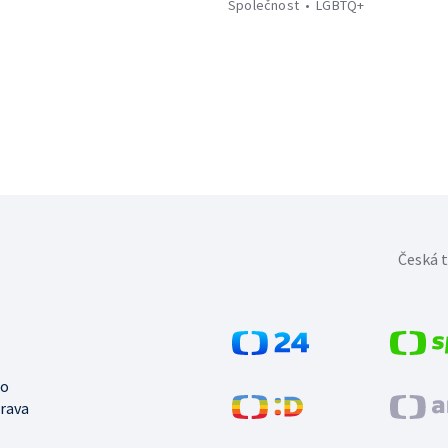
Společnost
LGBTQ+
Česká t
no
trava