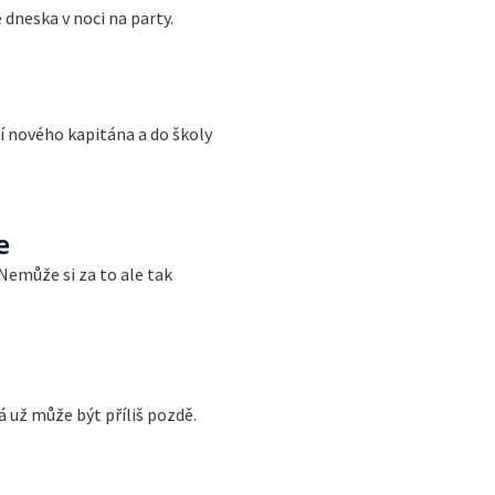
 dneska v noci na party.
lí nového kapitána a do školy
e
Nemůže si za to ale tak
 už může být příliš pozdě.