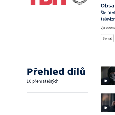
Obsa
Šlo úto
televi
Vyroben
Seriál
Přehled dílů
10 přehratelných