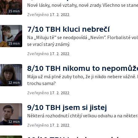
Nové lásky, nové vztahy, nové zrady. Všechno se stane
15 min
Zveřejněno
17. 2. 2022
7/10 TBH kluci nebrečí
Na „Miluju tě” se neodpovídá „Nevím”. Florbalisté vo
15 min
se vrací starý známý.
Zveřejněno
17. 2. 2022
8/10 TBH nikomu to nepomůž
Mája už má plné zuby toho, že ji nikdo nebere vážně. 
12 min
trochu sama?
Zveřejněno
17. 2. 2022
9/10 TBH jsem si jistej
Některá rozhodnutí chtějí velkou odvahu a na některá
12 min
Zveřejněno
17. 2. 2022