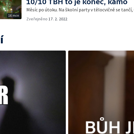
10/10 TBH to je konec, kámo
Měsíc po útoku. Na školní party v tělocvičně se tančí
16 min
Zveřejněno
17. 2. 2022
í