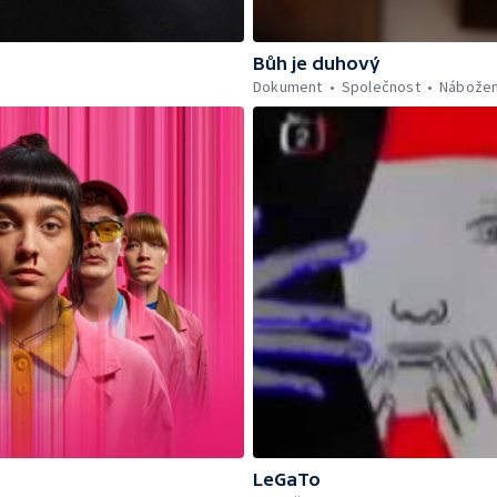
Bůh je duhový
Dokument
Společnost
Nábožen
LeGaTo