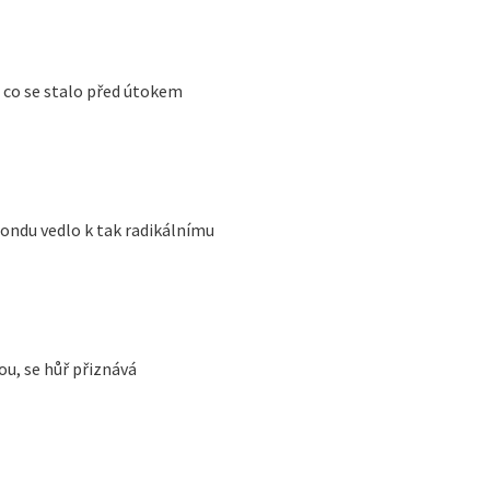
, co se stalo před útokem
Tondu vedlo k tak radikálnímu
ou, se hůř přiznává