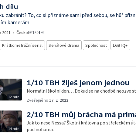
h dílu
ku zabránit? To, co si přiznáme sami před sebou, se hůř přiz
zním kamerám.
o
2021
•
Česko
Krátkometrážní seriál
Seriálové drama
Společnost
LGBTQ+
1/10 TBH žiješ jenom jednou
Normální školní den… Dokud se na chodbě neozve st
12 min
Zveřejněno
17. 2. 2022
2/10 TBH můj brácha má prim
Jak to nese Nessa? Školní královna po střeleckém úto
14 min
pod nohama.