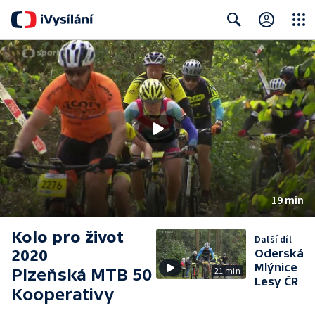
Close
Search
19 min
Kolo pro život
Další díl
2020
Oderská
Mlýnice
Plzeňská MTB 50
21 min
Lesy ČR
Kooperativy