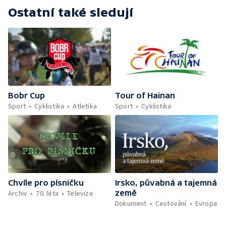
Ostatní také sledují
Bobr Cup
Tour of Hainan
Sport
Cyklistika
Atletika
Sport
Cyklistika
Chvíle pro písničku
Irsko, půvabná a tajemná
země
Archiv
70. léta
Televize
Dokument
Cestování
Evropa