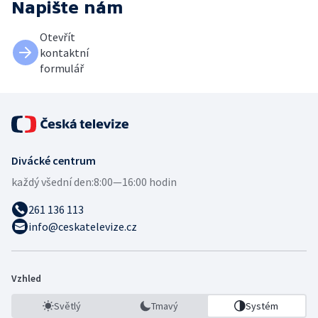
Napište nám
Otevřít
kontaktní
formulář
Divácké centrum
každý všední den:
8:00—16:00 hodin
261 136 113
info@ceskatelevize.cz
Vzhled
Světlý
Tmavý
Systém