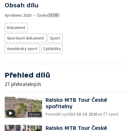
Obsah dílu
Vyrobeno
2020
•
Česko
Dokument
Sportovní dokument
Sport
Amatérský sport
Cyklistika
Přehled dílů
27 přehratelných
Ralsko MTB Tour České
spořitelny
Poslední vysílání
10. 10. 2020
na ČT sport
20 min
Ralsko MTB Tour České