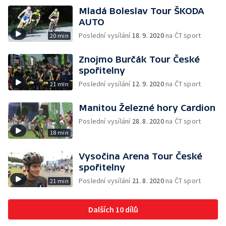
Mladá Boleslav Tour ŠKODA
AUTO
Poslední vysílání
18. 9. 2020
na ČT sport
20 min
Znojmo Burčák Tour České
spořitelny
Poslední vysílání
12. 9. 2020
na ČT sport
21 min
Manitou Železné hory Cardion
Poslední vysílání
28. 8. 2020
na ČT sport
18 min
Vysočina Arena Tour České
spořitelny
Poslední vysílání
21. 8. 2020
na ČT sport
21 min
Dalších 10 dílů