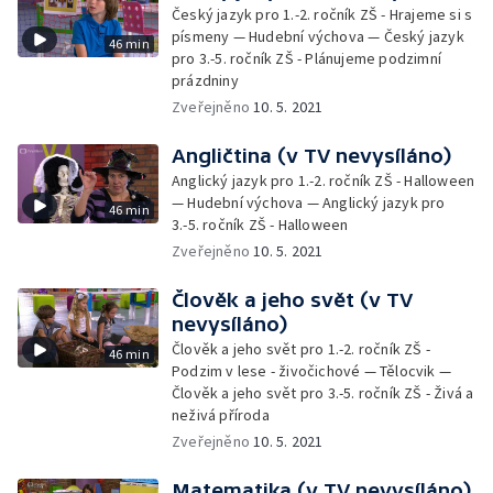
Český jazyk pro 1.-2. ročník ZŠ - Hrajeme si s
písmeny — Hudební výchova — Český jazyk
46 min
pro 3.-5. ročník ZŠ - Plánujeme podzimní
prázdniny
Zveřejněno
10. 5. 2021
Angličtina (v TV nevysíláno)
Anglický jazyk pro 1.-2. ročník ZŠ - Halloween
— Hudební výchova — Anglický jazyk pro
46 min
3.-5. ročník ZŠ - Halloween
Zveřejněno
10. 5. 2021
Člověk a jeho svět (v TV
nevysíláno)
Člověk a jeho svět pro 1.-2. ročník ZŠ -
46 min
Podzim v lese - živočichové — Tělocvik —
Člověk a jeho svět pro 3.-5. ročník ZŠ - Živá a
neživá příroda
Zveřejněno
10. 5. 2021
Matematika (v TV nevysíláno)