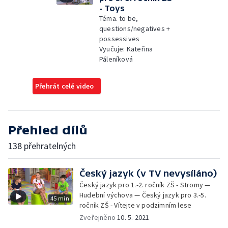
- Toys
Téma. to be,
questions/negatives +
possessives
Vyučuje: Kateřina
Páleníková
Přehrát celé video
Přehled dílů
138 přehratelných
Český jazyk (v TV nevysíláno)
Český jazyk pro 1.-2. ročník ZŠ - Stromy —
Hudební výchova — Český jazyk pro 3.-5.
45 min
ročník ZŠ - Vítejte v podzimním lese
Zveřejněno
10. 5. 2021