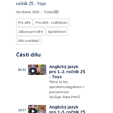
ročník ZŠ - Toys
Vyrobeno
2020
•
Česko
Pro děti
Pro děti - vzdělávací
Zábava pro děti
Společnost
Děti a mládež
Části dílu
Anglický jazyk
00:43
pro 1.-2. ročník ZŠ
- Toys
Téma: to be,
questions/negatives +
possessives
Vyučuje: Dana Petrů
Anglický jazyk
24:57
pro 3.-5. ročník ZŠ