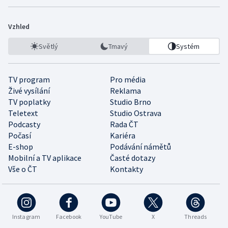
Vzhled
Světlý
Tmavý
Systém
TV program
Pro média
Živé vysílání
Reklama
TV poplatky
Studio Brno
Teletext
Studio Ostrava
Podcasty
Rada ČT
Počasí
Kariéra
E-shop
Podávání námětů
Mobilní a TV aplikace
Časté dotazy
Vše o ČT
Kontakty
Instagram
Facebook
YouTube
X
Threads