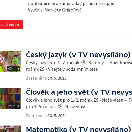
pohlednice pro kamaráda / příbuzné / apod.
Vyučuje: Markéta Grígeľová
 celé video
Český jazyk (v TV nevysíláno)
Český jazyk pro 1.-2. ročník ZŠ - Stromy — Hudební vý
45 min
ročník ZŠ - Vítejte v podzimním lese
Zveřejněno
10. 5. 2021
Člověk a jeho svět (v TV nevys
Člověk a jeho svět pro 1.-2. ročník ZŠ - Naše vlast — 
45 min
pro 3.-5. ročník ZŠ - Naše vlast
Zveřejněno
10. 5. 2021
Matematika (v TV nevysíláno)