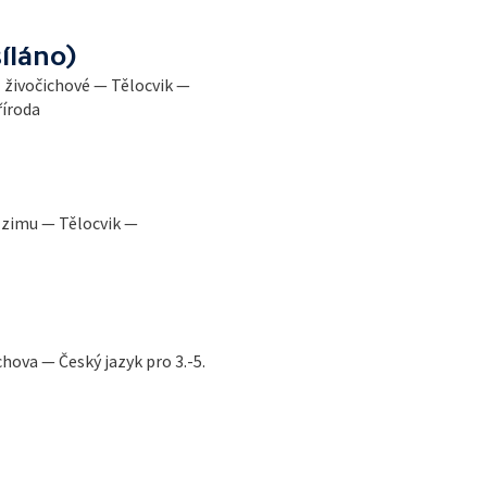
íláno)
 - živočichové — Tělocvik —
říroda
 zimu — Tělocvik —
chova — Český jazyk pro 3.-5.