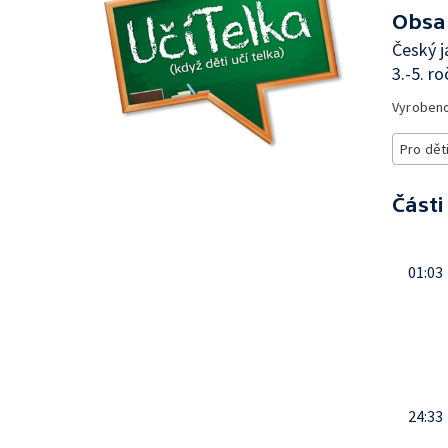
Obsa
Český j
3.-5. r
Vyroben
Pro dět
Části
01:03
24:33