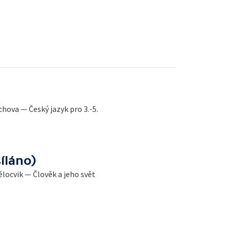
chova — Český jazyk pro 3.-5.
íláno)
Tělocvik — Člověk a jeho svět