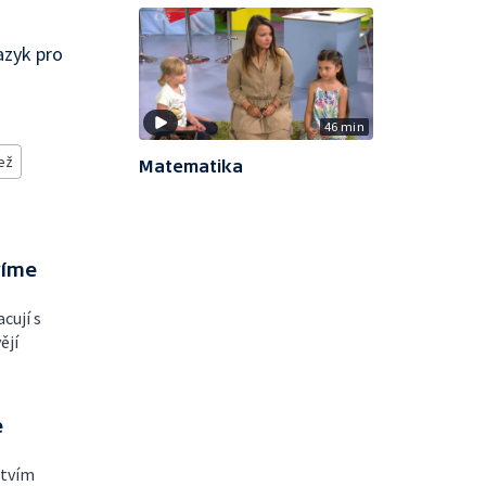
azyk pro
46 min
ež
Matematika
víme
cují s
ějí
e
ctvím