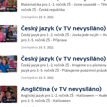
Matematika pro 1.-2. ročník ZŠ - Jsme sousedé — Těl
46 min
ročník ZŠ - Česká republika
Zveřejněno
10. 5. 2021
Český jazyk (v TV nevysíláno)
Český jazyk pro 1.-2. ročník ZŠ - Joska jede na jih — 
46 min
pro 3.-5. ročník ZŠ - Příprava
Zveřejněno
10. 5. 2021
Český jazyk (v TV nevysíláno)
Český jazyk pro 1.-2. ročník ZŠ - Hrajeme si s písme
46 min
jazyk pro 3.-5. ročník ZŠ - Plánujeme podzimní prázd
Zveřejněno
10. 5. 2021
Angličtina (v TV nevysíláno)
Anglický jazyk pro 1.-2. ročník ZŠ - Halloween — Hud
46 min
pro 3.-5. ročník ZŠ - Halloween