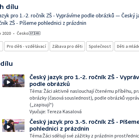
h dílu
azyk pro 1.-2. ročník ZŠ - Vyprávíme podle obrázků — Český j
očník ZŠ - Píšeme pohlednici z prázdnin
o
2020
•
Česko
i
Pro děti - vzdělávací
Zábava pro děti
Společnost
Děti a mlád
 dílu
Český jazyk pro 1.-2. ročník ZŠ - Vyprá
podle obrázků
Téma: Žáci aktivně naslouchají čtenému příběhu, pra
obrázky (časová souslednost), podle obrázků vypráv
(„zapisují“)
Vyučuje: Tereza Kasalová
Český jazyk pro 3.-5. ročník ZŠ - Píšem
pohlednici z prázdnin
Téma:Žáci sdělují své zážitky z prázdnin prostředni