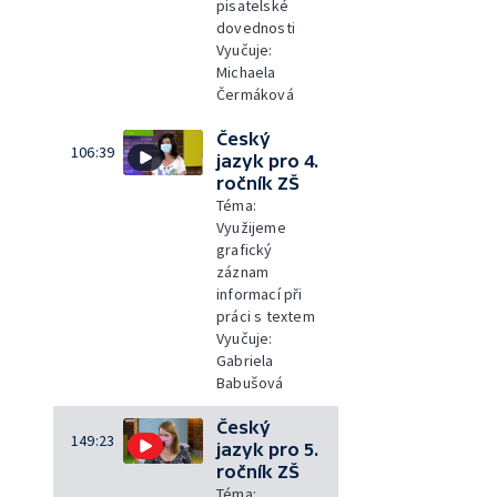
pisatelské
dovednosti
Vyučuje:
Michaela
Čermáková
Český
106:39
jazyk pro 4.
ročník ZŠ
Téma:
Využijeme
grafický
záznam
informací při
práci s textem
Vyučuje:
Gabriela
Babušová
Český
149:23
jazyk pro 5.
ročník ZŠ
Téma: