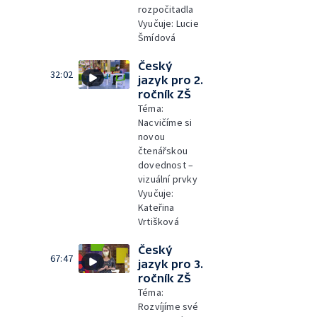
rozpočitadla
Vyučuje: Lucie
Šmídová
Český
32:02
jazyk pro 2.
ročník ZŠ
Téma:
Nacvičíme si
novou
čtenářskou
dovednost –⁠
vizuální prvky
Vyučuje:
Kateřina
Vrtišková
Český
67:47
jazyk pro 3.
ročník ZŠ
Téma:
Rozvíjíme své