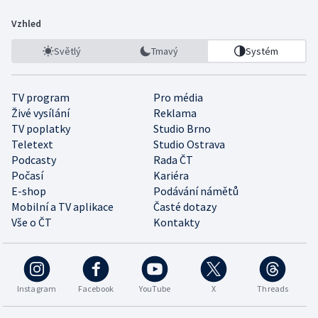
Vzhled
Světlý
Tmavý
Systém
TV program
Pro média
Živé vysílání
Reklama
TV poplatky
Studio Brno
Teletext
Studio Ostrava
Podcasty
Rada ČT
Počasí
Kariéra
E-shop
Podávání námětů
Mobilní a TV aplikace
Časté dotazy
Vše o ČT
Kontakty
Instagram
Facebook
YouTube
X
Threads