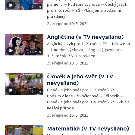
písmeny — Hudební výchova — Český jazyk
46 min
pro 3.-5. ročník ZŠ - Plánujeme podzimní
prázdniny
Zveřejněno
10. 5. 2021
Angličtina (v TV nevysíláno)
Anglický jazyk pro 1.-2. ročník ZŠ - Halloween
— Hudební výchova — Anglický jazyk pro
46 min
3.-5. ročník ZŠ - Halloween
Zveřejněno
10. 5. 2021
Člověk a jeho svět (v TV
nevysíláno)
Člověk a jeho svět pro 1.-2. ročník ZŠ -
46 min
Podzim v lese - živočichové — Tělocvik —
Člověk a jeho svět pro 3.-5. ročník ZŠ - Živá a
neživá příroda
Zveřejněno
10. 5. 2021
Matematika (v TV nevysíláno)