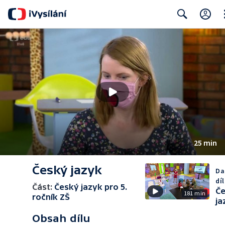
Cl
Search
25 min
Český jazyk
Da
díl
Část:
Český jazyk pro 5.
Č
181 min
ročník ZŠ
ja
Obsah dílu