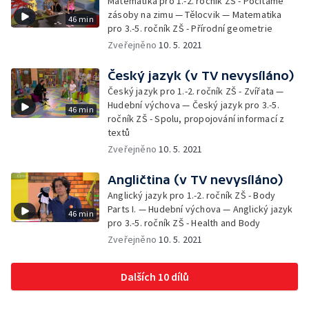
Matematika pro 1.-2. ročník ZŠ - Počítáme
zásoby na zimu — Tělocvik — Matematika
46 min
pro 3.-5. ročník ZŠ - Přírodní geometrie
Zveřejněno
10. 5. 2021
Český jazyk (v TV nevysíláno)
Český jazyk pro 1.-2. ročník ZŠ - Zvířata —
Hudební výchova — Český jazyk pro 3.-5.
46 min
ročník ZŠ - Spolu, propojování informací z
textů
Zveřejněno
10. 5. 2021
Angličtina (v TV nevysíláno)
Anglický jazyk pro 1.-2. ročník ZŠ - Body
Parts I. — Hudební výchova — Anglický jazyk
46 min
pro 3.-5. ročník ZŠ - Health and Body
Zveřejněno
10. 5. 2021
Dalších 10 dílů