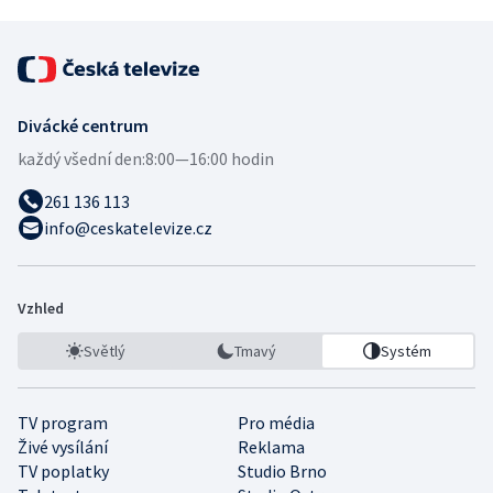
Divácké centrum
každý všední den:
8:00—16:00 hodin
261 136 113
info@ceskatelevize.cz
Vzhled
Světlý
Tmavý
Systém
TV program
Pro média
Živé vysílání
Reklama
TV poplatky
Studio Brno