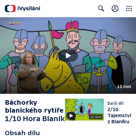
Close
Search
10 min
Báchorky
Další díl
blanického rytíře
2/10
Tajemství
1/10 Hora Blaník
11 min
z Blaníku
Obsah dílu