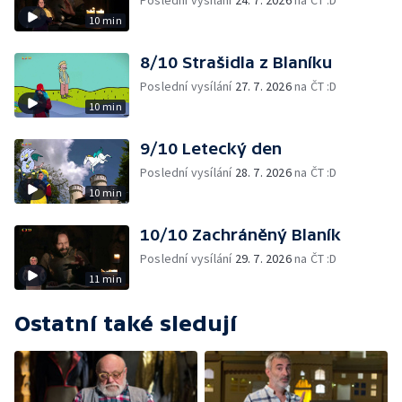
Poslední vysílání
24. 7. 2026
na ČT :D
10 min
8/10 Strašidla z Blaníku
Poslední vysílání
27. 7. 2026
na ČT :D
10 min
9/10 Letecký den
Poslední vysílání
28. 7. 2026
na ČT :D
10 min
10/10 Zachráněný Blaník
Poslední vysílání
29. 7. 2026
na ČT :D
11 min
Ostatní také sledují