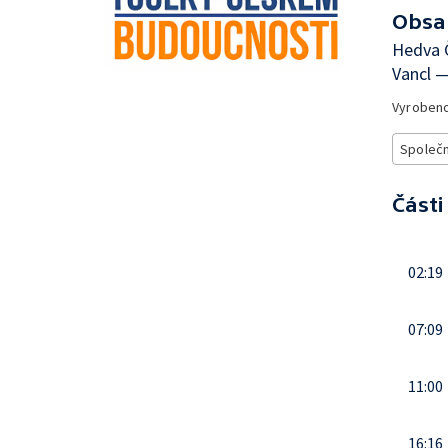
Obsa
Hedva Č
Vancl —
Vyroben
Společ
Části
02:19
07:09
11:00
16:16