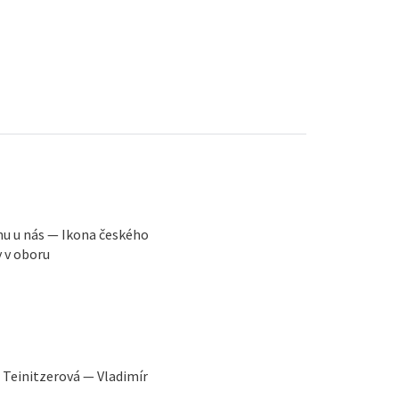
nu u nás — Ikona českého
y v oboru
 Teinitzerová — Vladimír