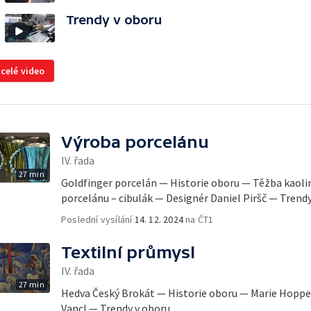
Trendy v oboru
 celé video
Výroba porcelánu
IV. řada
27 min
Goldfinger porcelán — Historie oboru — Těžba kaoli
porcelánu – cibulák — Designér Daniel Piršč — Trend
Poslední vysílání
14. 12. 2024
na ČT1
Textilní průmysl
IV. řada
27 min
Hedva Český Brokát — Historie oboru — Marie Hoppe
Vancl — Trendy v oboru