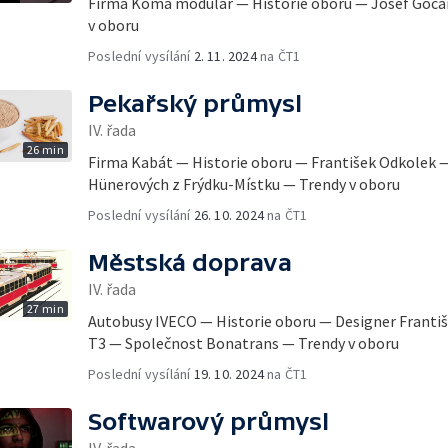
Firma Koma modular — Historie oboru — Josef Gočá
v oboru
Poslední vysílání
2. 11. 2024
na ČT1
Pekařský průmysl
IV. řada
26 min
Firma Kabát — Historie oboru — František Odkolek 
Hünerových z Frýdku-Místku — Trendy v oboru
Poslední vysílání
26. 10. 2024
na ČT1
Městská doprava
IV. řada
27 min
Autobusy IVECO — Historie oboru — Designer Františ
T3 — Společnost Bonatrans — Trendy v oboru
Poslední vysílání
19. 10. 2024
na ČT1
Softwarový průmysl