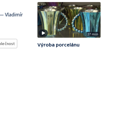
— Vladimír
27 min
olečnost
Výroba porcelánu