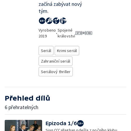
začíná zabývat nový
tým.
Vyrobeno
Spojené
•
2019
království
Seriál
Krimi seriál
Zahraniční seriál
Seriálový thriller
Přehled dílů
6 přehratelných
Epizoda 1/6
Sian O'Callaghan odešla z nočního klubu