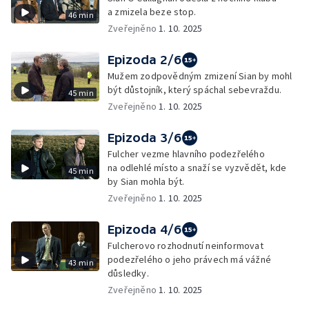
a zmizela beze stop.
46 min
Zveřejněno
1. 10. 2025
Epizoda 2/6
Mužem zodpovědným zmizení Sian by mohl
být důstojník, který spáchal sebevraždu.
45 min
Zveřejněno
1. 10. 2025
Epizoda 3/6
Fulcher vezme hlavního podezřelého
na odlehlé místo a snaží se vyzvědět, kde
45 min
by Sian mohla být.
Zveřejněno
1. 10. 2025
Epizoda 4/6
Fulcherovo rozhodnutí neinformovat
podezřelého o jeho právech má vážné
43 min
důsledky.
Zveřejněno
1. 10. 2025