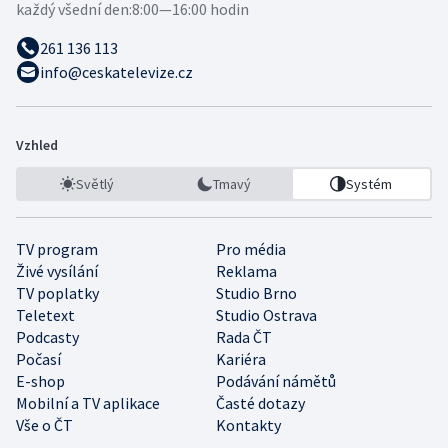
každý všední den:
8:00—16:00 hodin
261 136 113
info@ceskatelevize.cz
Vzhled
Světlý
Tmavý
Systém
TV program
Pro média
Živé vysílání
Reklama
TV poplatky
Studio Brno
Teletext
Studio Ostrava
Podcasty
Rada ČT
Počasí
Kariéra
E-shop
Podávání námětů
Mobilní a TV aplikace
Časté dotazy
Vše o ČT
Kontakty