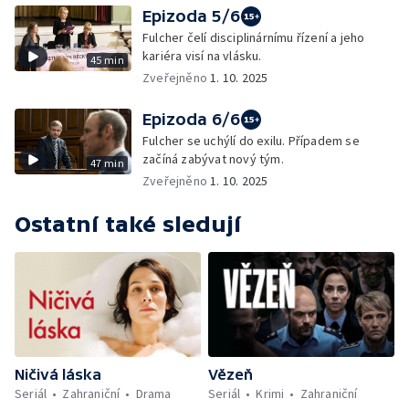
Epizoda 5/6
Fulcher čelí disciplinárnímu řízení a jeho
kariéra visí na vlásku.
45 min
Zveřejněno
1. 10. 2025
Epizoda 6/6
Fulcher se uchýlí do exilu. Případem se
začíná zabývat nový tým.
47 min
Zveřejněno
1. 10. 2025
Ostatní také sledují
Ničivá láska
Vězeň
Seriál
Zahraniční
Drama
Seriál
Krimi
Zahraniční