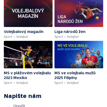
Volejbalový magazín
Liga národů žen
Sport
Volejbal
Sport
Volejbal
MS v plážovém volejbalu
MS ve volejbalu mužů
2023 Mexiko
2025 Filipíny
Sport
Volejbal
Sport
Volejbal
Napište nám
Otevřít