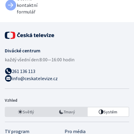
kontaktní
formulář
Divácké centrum
každý všední den:
8:00—16:00 hodin
261 136 113
info@ceskatelevize.cz
Vzhled
Světlý
Tmavý
Systém
TV program
Pro média