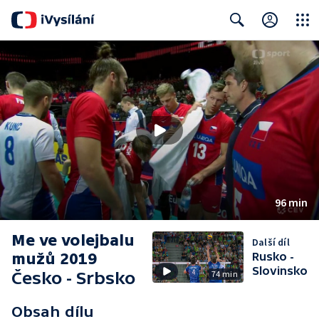
Close
Search
96 min
Me ve volejbalu
Další díl
mužů 2019
Rusko -
Slovinsko
Česko - Srbsko
74 min
Obsah dílu