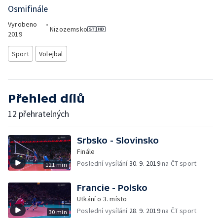
Osmifinále
Vyrobeno
•
Nizozemsko
2019
Sport
Volejbal
Přehled dílů
12 přehratelných
Srbsko - Slovinsko
Finále
Poslední vysílání
30. 9. 2019
na ČT sport
121 min
Francie - Polsko
Utkání o 3. místo
Poslední vysílání
28. 9. 2019
na ČT sport
30 min