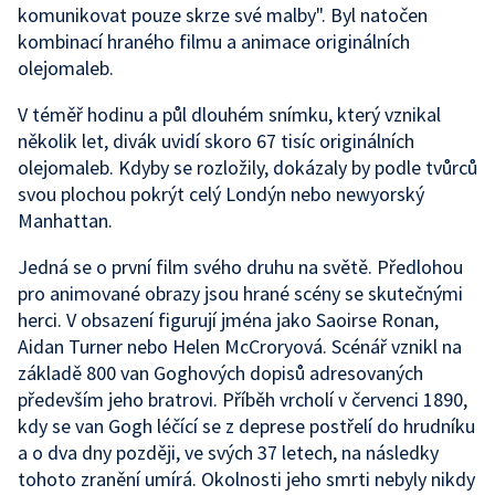
komunikovat pouze skrze své malby". Byl natočen
kombinací hraného filmu a animace originálních
olejomaleb.
V téměř hodinu a půl dlouhém snímku, který vznikal
několik let, divák uvidí skoro 67 tisíc originálních
olejomaleb. Kdyby se rozložily, dokázaly by podle tvůrců
svou plochou pokrýt celý Londýn nebo newyorský
Manhattan.
Jedná se o první film svého druhu na světě. Předlohou
pro animované obrazy jsou hrané scény se skutečnými
herci. V obsazení figurují jména jako Saoirse Ronan,
Aidan Turner nebo Helen McCroryová. Scénář vznikl na
základě 800 van Goghových dopisů adresovaných
především jeho bratrovi. Příběh vrcholí v červenci 1890,
kdy se van Gogh léčící se z deprese postřelí do hrudníku
a o dva dny později, ve svých 37 letech, na následky
tohoto zranění umírá. Okolnosti jeho smrti nebyly nikdy