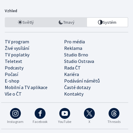
Vzhled
Světlý
Tmavý
Systém
TV program
Pro média
Živé vysílání
Reklama
TV poplatky
Studio Brno
Teletext
Studio Ostrava
Podcasty
Rada ČT
Počasí
Kariéra
E-shop
Podávání námětů
Mobilní a TV aplikace
Časté dotazy
Vše o ČT
Kontakty
Instagram
Facebook
YouTube
X
Threads