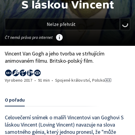
S láskou Vincent
Nelze přehrát
ČT nemá práva pro internet
Vincent Van Gogh a jeho tvorba ve strhujícím
animovaném filmu. Britsko-polský film.
Vyrobeno
2017
•
91 min
•
Spojené království, Polsko
O pořadu
Celovečerní snímek o malíři Vincentovi van Goghovi S
láskou Vincent (Loving Vincent) navazuje na slova
samotného génia, který jednou pronesl, že "může