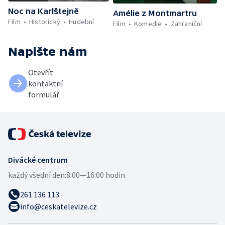
Noc na Karlštejně
Amélie z Montmartru
Film
Historický
Hudební
Film
Komedie
Zahraniční
Napište nám
Otevřít
kontaktní
formulář
Divácké centrum
každý všední den:
8:00—16:00 hodin
261 136 113
info@ceskatelevize.cz