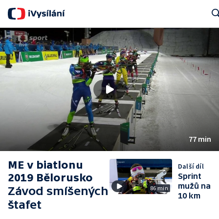
Sear
77 min
ME v biatlonu
Další díl
2019 Bělorusko
Sprint
mužů na
Závod smíšených
86 min
10 km
štafet