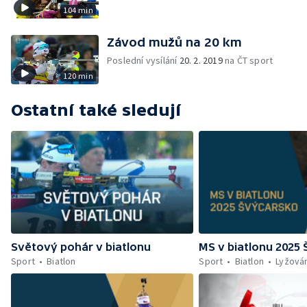
104 min
Závod mužů na 20 km
Poslední vysílání
20. 2. 2019
na ČT sport
120 min
Ostatní také sledují
Světový pohár v biatlonu
MS v biatlonu 2025
Sport
Biatlon
Sport
Biatlon
Lyžová