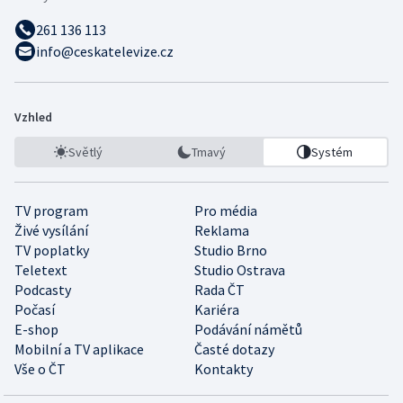
261 136 113
info@ceskatelevize.cz
Vzhled
Světlý
Tmavý
Systém
TV program
Pro média
Živé vysílání
Reklama
TV poplatky
Studio Brno
Teletext
Studio Ostrava
Podcasty
Rada ČT
Počasí
Kariéra
E-shop
Podávání námětů
Mobilní a TV aplikace
Časté dotazy
Vše o ČT
Kontakty