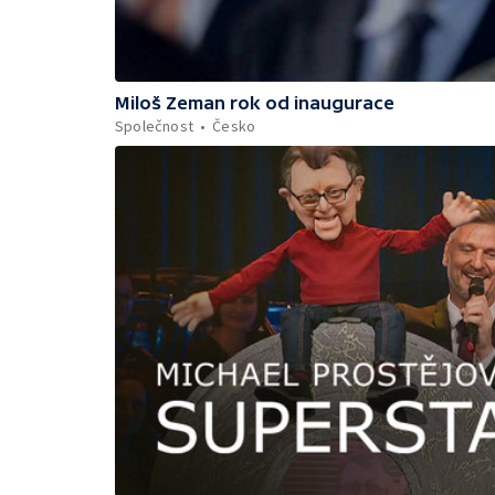
Miloš Zeman rok od inaugurace
Společnost
Česko