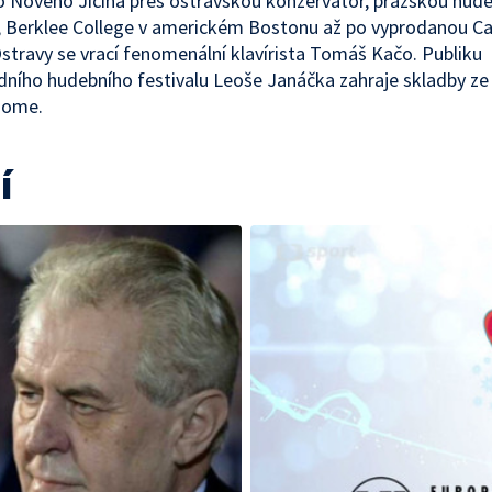
 Nového Jičína přes ostravskou konzervatoř, pražskou hude
 Berklee College v americkém Bostonu až po vyprodanou Ca
Ostravy se vrací fenomenální klavírista Tomáš Kačo. Publiku
ního hudebního festivalu Leoše Janáčka zahraje skladby ze
Home.
í