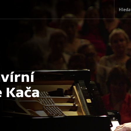
vírní
e Kača