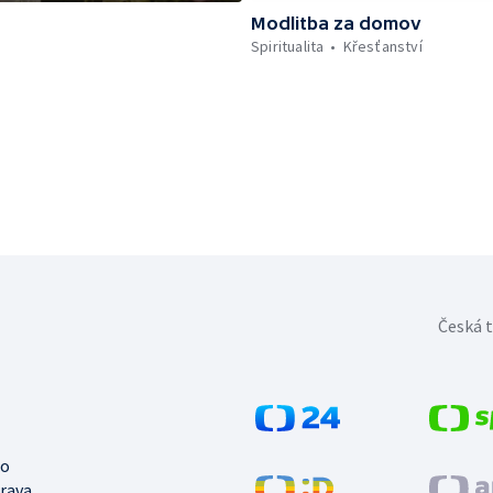
Modlitba za domov
Spiritualita
Křesťanství
Česká t
no
trava