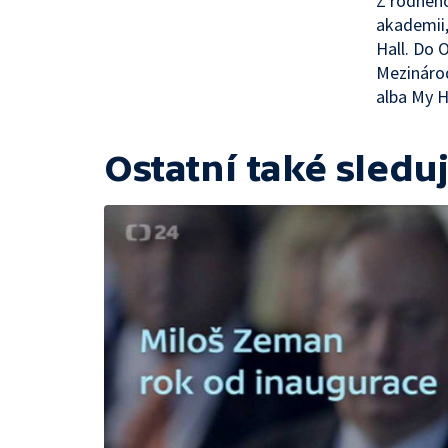
Z rodného
akademii,
Hall. Do 
Mezinárod
alba My 
Ostatní také sleduj