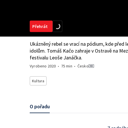
Přehrát
Ukázněný rebel se vrací na pódium, kde před le
idolům. Tomáš Kačo zahraje v Ostravě na Me
festivalu Leoše Janáčka.
Vyrobeno
2020
•
75 min
•
Česko
Kultura
O pořadu