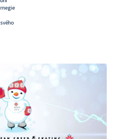
bní
rnegie
 svého