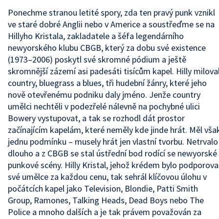
Ponechme stranou letité spory, zda ten pravý punk vznikl
ve staré dobré Anglii nebo v Americe a soustřeďme se na
Hillyho Kristala, zakladatele a šéfa legendárního
newyorského klubu CBGB, který za dobu své existence
(1973–2006) poskytl své skromné pódium a ještě
skromnější zázemí asi padesáti tisícům kapel. Hilly milova
country, bluegrass a blues, tři hudební žánry, které jeho
nově otevřenému podniku daly jméno. Jenže country
umělci nechtěli v podezřelé nálevně na pochybné ulici
Bowery vystupovat, a tak se rozhodl dát prostor
začínajícím kapelám, které neměly kde jinde hrát. Měl vša
jednu podmínku – musely hrát jen vlastní tvorbu. Netrvalo
dlouho a z CBGB se stal ústřední bod rodící se newyorské
punkové scény. Hilly Kristal, jehož krédem bylo podporova
své umělce za každou cenu, tak sehrál klíčovou úlohu v
počátcích kapel jako Television, Blondie, Patti Smith
Group, Ramones, Talking Heads, Dead Boys nebo The
Police a mnoho dalších a je tak právem považován za