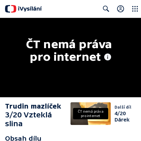
Close
Search
ČT nemá práva 
pro internet
Trudin mazlíček
Další díl
ČT nemá práva
3/20 Vzteklá
4/20
pro internet
Dárek
slina
Obsah dílu