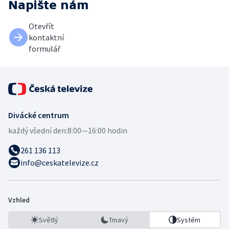
Napište nám
Otevřít
kontaktní
formulář
Divácké centrum
každý všední den:
8:00—16:00 hodin
261 136 113
info@ceskatelevize.cz
Vzhled
Světlý
Tmavý
Systém