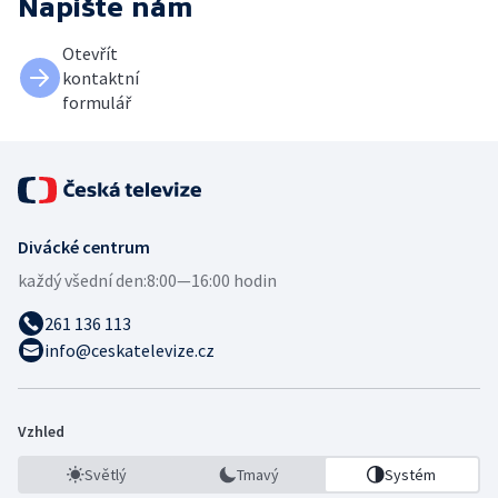
Napište nám
Otevřít
kontaktní
formulář
Divácké centrum
každý všední den:
8:00—16:00 hodin
261 136 113
info@ceskatelevize.cz
Vzhled
Světlý
Tmavý
Systém