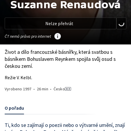
Suzanne Renaudová
Nelze přehrát
ČT nemá práva pro internet
Život a dílo francouzské básnířky, která svatbou s
básníkem Bohuslavem Reynkem spojila svůj osud s
českou zemí.
Režie V. Kelbl.
Vyrobeno
1997
•
26 min
•
Česko
O pořadu
Ti, kdo se zajímají o poezii nebo o výtvarné umění, znají