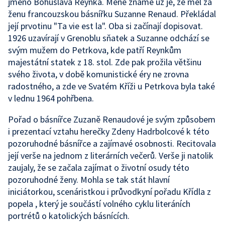
jméno Bohuslava Reynka. Méně známé už je, že měl za
ženu francouzskou básnířku Suzanne Renaud. Překládal
její prvotinu "Ta vie est la". Oba si začínají dopisovat.
1926 uzavírají v Grenoblu sňatek a Suzanne odchází se
svým mužem do Petrkova, kde patří Reynkům
majestátní statek z 18. stol. Zde pak prožila většinu
svého života, v době komunistické éry ne zrovna
radostného, a zde ve Svatém Kříži u Petrkova byla také
v lednu 1964 pohřbena.
Pořad o básnířce Zuzaně Renaudové je svým způsobem
i prezentací vztahu herečky Zdeny Hadrbolcové k této
pozoruhodné básnířce a zajímavé osobnosti. Recitovala
její verše na jednom z literárních večerů. Verše ji natolik
zaujaly, že se začala zajímat o životní osudy této
pozoruhodné ženy. Mohla se tak stát hlavní
iniciátorkou, scenáristkou i průvodkyní pořadu Křídla z
popela , který je součástí volného cyklu literáních
portrétů o katolických básnících.