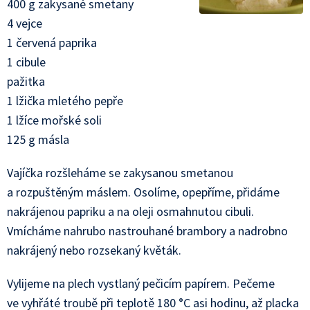
400 g zakysané smetany
4 vejce
1 červená paprika
1 cibule
pažitka
1 lžička mletého pepře
1 lžíce mořské soli
125 g másla
Vajíčka rozšleháme se zakysanou smetanou
a rozpuštěným máslem. Osolíme, opepříme, přidáme
nakrájenou papriku a na oleji osmahnutou cibuli.
Vmícháme nahrubo nastrouhané brambory a nadrobno
nakrájený nebo rozsekaný květák.
Vylijeme na plech vystlaný pečicím papírem. Pečeme
ve vyhřáté troubě při teplotě 180 °C asi hodinu, až placka