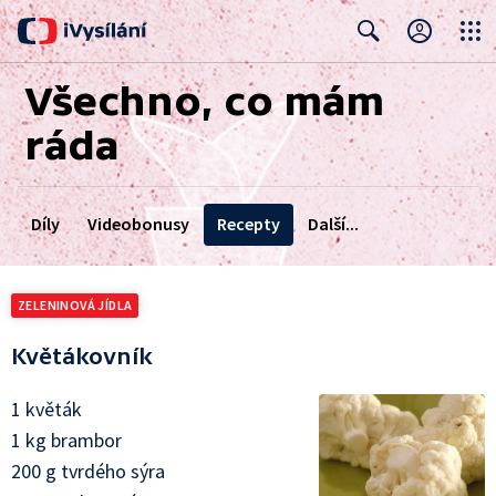
Close
Search
Všechno, co mám
ráda
Díly
Videobonusy
Recepty
Další...
Rady a tipy
ZELENINOVÁ JÍDLA
Návody
Divácká soutěž
Květákovník
1 květák
1 kg brambor
200 g tvrdého sýra