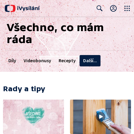
Close
Search
Všechno, co mám
ráda
Díly
Videobonusy
Recepty
Další...
Rady a tipy
Návody
Rady a tipy
Divácká soutěž