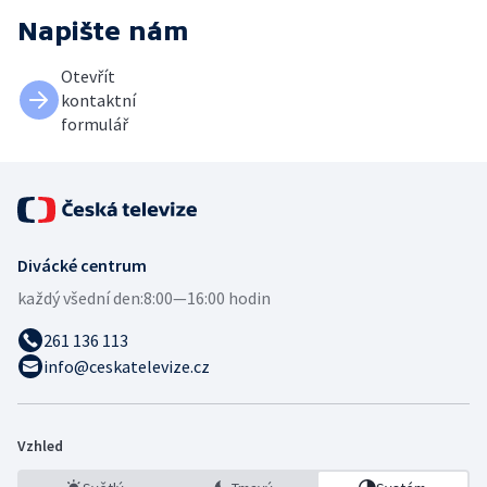
Napište nám
Otevřít
kontaktní
formulář
Divácké centrum
každý všední den:
8:00—16:00 hodin
261 136 113
info@ceskatelevize.cz
Vzhled