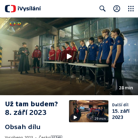
Close
Search
28 min
Už tam budem?
Další díl
8. září 2023
15. září
2023
29 min
Obsah dílu
Vyrobeno
2023
•
Česko