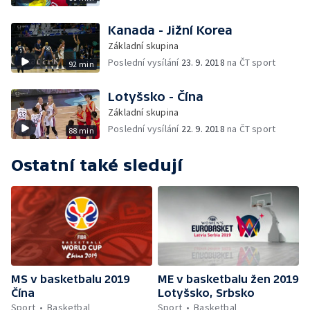
Kanada - Jižní Korea
Základní skupina
Poslední vysílání
23. 9. 2018
na ČT sport
92 min
Lotyšsko - Čína
Základní skupina
Poslední vysílání
22. 9. 2018
na ČT sport
88 min
Ostatní také sledují
MS v basketbalu 2019
ME v basketbalu žen 2019
Čína
Lotyšsko, Srbsko
Sport
Basketbal
Sport
Basketbal