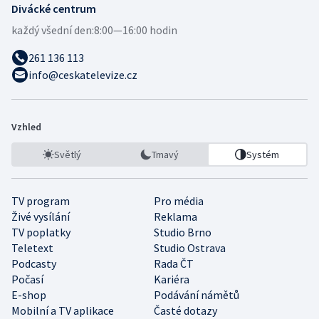
Divácké centrum
každý všední den:
8:00—16:00 hodin
261 136 113
info@ceskatelevize.cz
Vzhled
Světlý
Tmavý
Systém
TV program
Pro média
Živé vysílání
Reklama
TV poplatky
Studio Brno
Teletext
Studio Ostrava
Podcasty
Rada ČT
Počasí
Kariéra
E-shop
Podávání námětů
Mobilní a TV aplikace
Časté dotazy