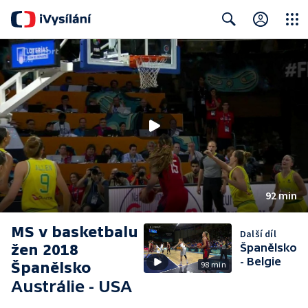
Close
Search
92 min
MS v basketbalu
Další díl
žen 2018
Španělsko
- Belgie
Španělsko
98 min
Austrálie - USA