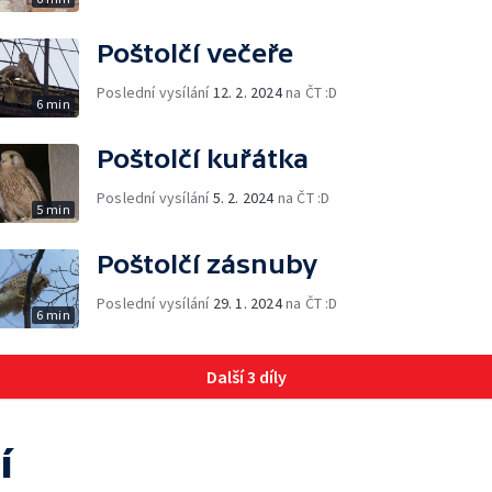
Poštolčí večeře
Poslední vysílání
12. 2. 2024
na ČT :D
6 min
Poštolčí kuřátka
Poslední vysílání
5. 2. 2024
na ČT :D
5 min
Poštolčí zásnuby
Poslední vysílání
29. 1. 2024
na ČT :D
6 min
Další 3 díly
í