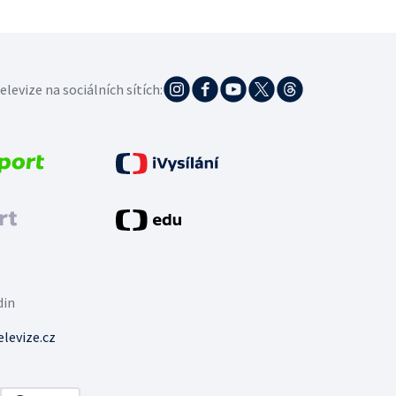
elevize na sociálních sítích:
din
levize.cz