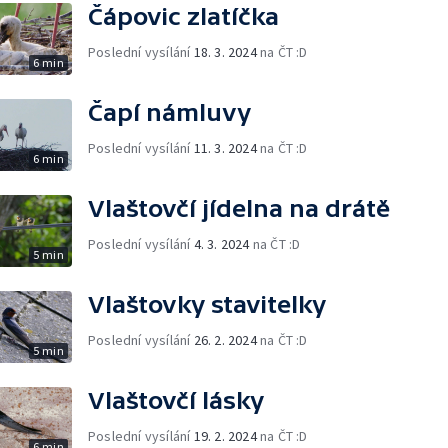
Čápovic zlatíčka
Poslední vysílání
18. 3. 2024
na ČT :D
6 min
Čapí námluvy
Poslední vysílání
11. 3. 2024
na ČT :D
6 min
Vlaštovčí jídelna na drátě
Poslední vysílání
4. 3. 2024
na ČT :D
5 min
Vlaštovky stavitelky
Poslední vysílání
26. 2. 2024
na ČT :D
5 min
Vlaštovčí lásky
Poslední vysílání
19. 2. 2024
na ČT :D
6 min