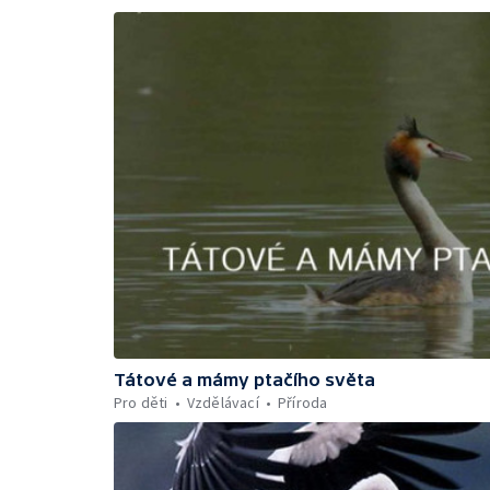
Tátové a mámy ptačího světa
Pro děti
Vzdělávací
Příroda