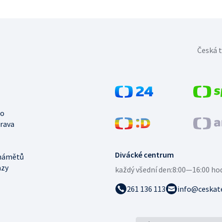
Česká t
no
trava
Divácké centrum
námětů
azy
každý všední den:
8:00—16:00 ho
261 136 113
info@ceskate