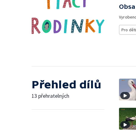
Obsa
Vyroben
Pro dět
Přehled dílů
13 přehratelných