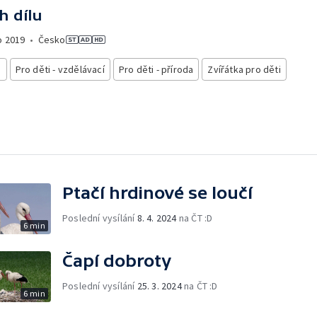
h dílu
o
2019
•
Česko
i
Pro děti - vzdělávací
Pro děti - příroda
Zvířátka pro děti
Ptačí hrdinové se loučí
Poslední vysílání
8. 4. 2024
na ČT :D
6 min
Čapí dobroty
Poslední vysílání
25. 3. 2024
na ČT :D
6 min