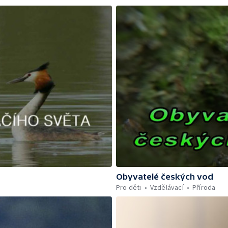
Obyvatelé českých vod
Pro děti
Vzdělávací
Příroda