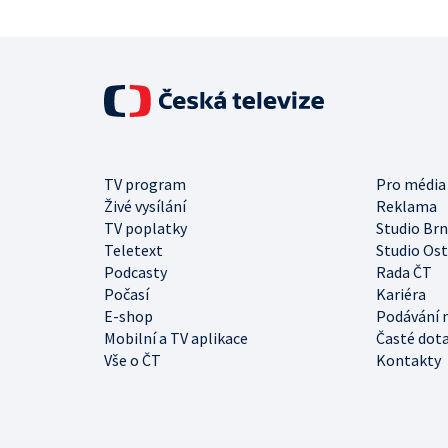
TV program
Pro média
Živé vysílání
Reklama
TV poplatky
Studio Br
Teletext
Studio Os
Podcasty
Rada ČT
Počasí
Kariéra
E-shop
Podávání 
Mobilní a TV aplikace
Časté dot
Vše o ČT
Kontakty