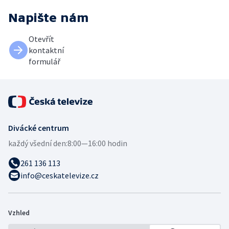
Napište nám
Otevřít
kontaktní
formulář
Divácké centrum
každý všední den:
8:00—16:00 hodin
261 136 113
info@ceskatelevize.cz
Vzhled