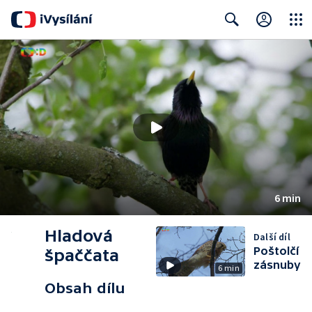
Close
Search
6 min
Hladová
Další díl
Poštolčí
špaččata
zásnuby
6 min
Obsah dílu