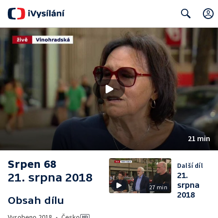
Search
21 min
Srpen 68
Další díl
21. srpna 2018
21.
srpna
27 min
2018
Obsah dílu
Vyrobeno
2018
•
Česko