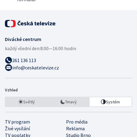
Divácké centrum
každý všední den:
8:00—16:00 hodin
261 136 113
info@ceskatelevize.cz
Vzhled
Světlý
Tmavý
Systém
TV program
Pro média
Živé vysílání
Reklama
TV poplatky
Studio Brno