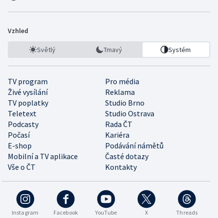
Vzhled
Světlý
Tmavý
Systém
TV program
Pro média
Živé vysílání
Reklama
TV poplatky
Studio Brno
Teletext
Studio Ostrava
Podcasty
Rada ČT
Počasí
Kariéra
E-shop
Podávání námětů
Mobilní a TV aplikace
Časté dotazy
Vše o ČT
Kontakty
Instagram
Facebook
YouTube
X
Threads