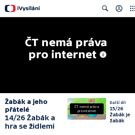
Clos
Search
ČT nemá práva 
pro internet
Žabák a jeho
Další díl
ČT nemá práva
přátelé
15/26
pro internet
Žabák je
14/26 Žabák a
žabák
hra se židlemi