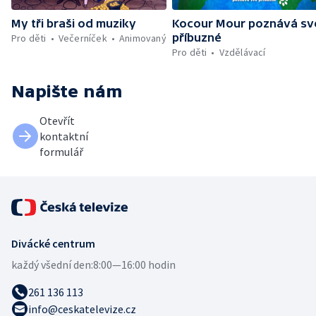
My tři braši od muziky
Kocour Mour poznává sv
příbuzné
Pro děti
Večerníček
Animovaný
Pro děti
Vzdělávací
Napište nám
Otevřít
kontaktní
formulář
Divácké centrum
každý všední den:
8:00—16:00 hodin
261 136 113
info@ceskatelevize.cz