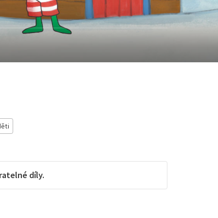
děti
telné díly.