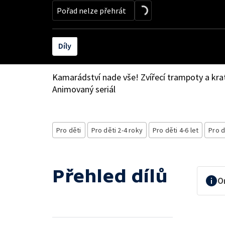
Pořad nelze přehrát
Díly
Kamarádství nade vše! Zvířecí trampoty a krat
Animovaný seriál
Pro děti
Pro děti 2-4 roky
Pro děti 4-6 let
Pro d
Přehled dílů
O