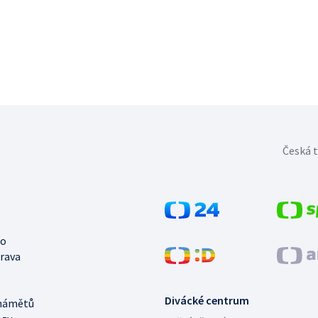
Česká t
no
trava
Divácké centrum
námětů