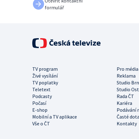
Otevřít kontaktní
formulář
TV program
Pro média
Živé vysílání
Reklama
TV poplatky
Studio Br
Teletext
Studio Os
Podcasty
Rada ČT
Počasí
Kariéra
E-shop
Podávání 
Mobilní a TV aplikace
Časté dot
Vše o ČT
Kontakty