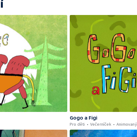
í
Gogo a Figi
Pro děti
Večerníček
Animovaný