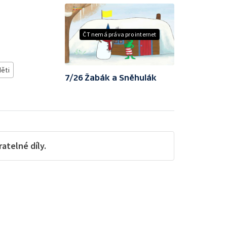
ČT nemá práva pro internet
děti
7/26 Žabák a Sněhulák
telné díly.