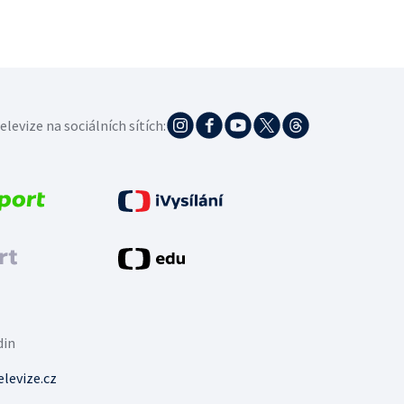
elevize na sociálních sítích:
din
levize.cz