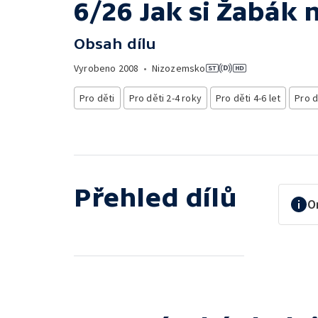
6/26 Jak si Žabák
Obsah dílu
Vyrobeno
2008
•
Nizozemsko
Pro děti
Pro děti 2-4 roky
Pro děti 4-6 let
Pro d
Přehled dílů
O