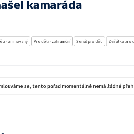
 našel kamaráda
ěti - animovaný
Pro děti - zahraniční
Seriál pro děti
Zvířátka pro 
mlouváme se, tento pořad momentálně nemá žádné přehra