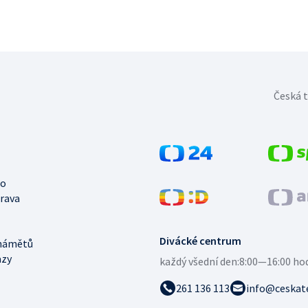
Česká t
no
trava
Divácké centrum
námětů
azy
každý všední den:
8:00—16:00 ho
261 136 113
info@ceskate