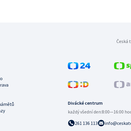
Česká t
no
trava
Divácké centrum
námětů
azy
každý všední den:
8:00—16:00 ho
261 136 113
info@ceskate