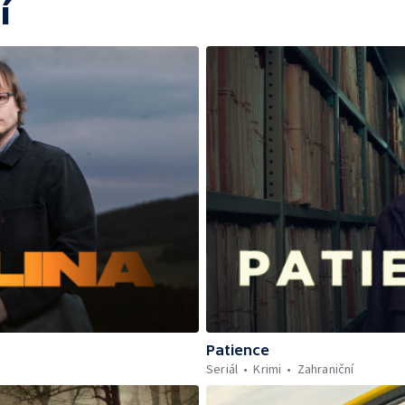
í
Patience
Seriál
Krimi
Zahraniční