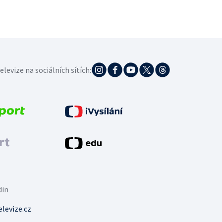
elevize na sociálních sítích:
din
levize.cz