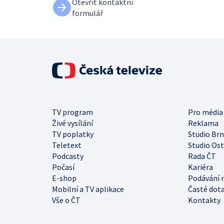
Otevřít kontaktní
formulář
TV program
Pro média
Živé vysílání
Reklama
TV poplatky
Studio Br
Teletext
Studio Os
Podcasty
Rada ČT
Počasí
Kariéra
E-shop
Podávání 
Mobilní a TV aplikace
Časté dot
Vše o ČT
Kontakty