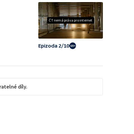
ČT nemá práva pro internet
Epizoda 2/10
telné díly.