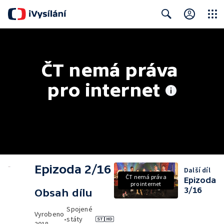
Close
Search
ČT nemá práva 
pro internet
Epizoda 2/16
Další díl
ČT nemá práva
Epizoda
pro internet
3/16
Obsah dílu
Spojené
Vyrobeno
•
státy