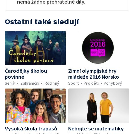
nemá žádné přehratelné díly.
Ostatní také sledují
Čarodějky školou
Zimní olympijské hry
povinné
mládeže 2016 Norsko
Seriál
Zahraniční
Rodinný
Sport
Pro děti
Pohybový
Vysoká škola trapasů
Nebojte se matematiky