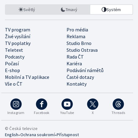
Světlý
Tmavý
Systém
TV program
Pro média
Živé vysílání
Reklama
TV poplatky
Studio Brno
Teletext
Studio Ostrava
Podcasty
Rada ČT
Počasí
Kariéra
E-shop
Podávání námětů
Mobilní a TV aplikace
Časté dotazy
Vše o ČT
Kontakty
Instagram
Facebook
YouTube
X
Threads
© Česká televize
•
•
English
Ochrana soukromí
Přístupnost