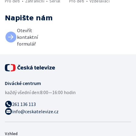
Pro děti
Zahraniční
Seriál
Pro děti
Vzdělávací
Napište nám
Otevřít
kontaktní
formulář
Divácké centrum
každý všední den:
8:00—16:00 hodin
261 136 113
info@ceskatelevize.cz
Vzhled